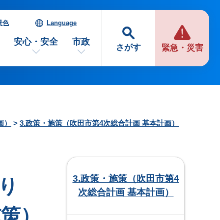
景色
Language
安心・安全
市政
さがす
緊急・災害
画）
>
3.政策・施策（吹田市第4次総合計画 基本計画）
3.政策・施策（吹田市第4
り
次総合計画 基本計画）
施策）