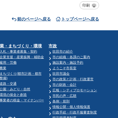
印刷
前のページへ戻る
トップページへ戻る
業・まちづくり・環境
市政
入札・事業者募集・契約
吹田市の紹介
企業支援・産業振興・補助金
市の組織・各課のご案内
雇用・労働
施設案内・施設予約
農業
ようこそ市長室
まちづくり(都市計画・都市
吹田市議会
整備)
市の政策と計画・行政運営
道路・交通
市の財政・会計
公園・みどり・自然
広報・シティプロモーション
環境の保全と創造
市民の声・広聴
事業者の税金・マイナンバー
条例・規則
情報公開・個人情報保護
行政手続・行政不服審査制度
指定管理者制度