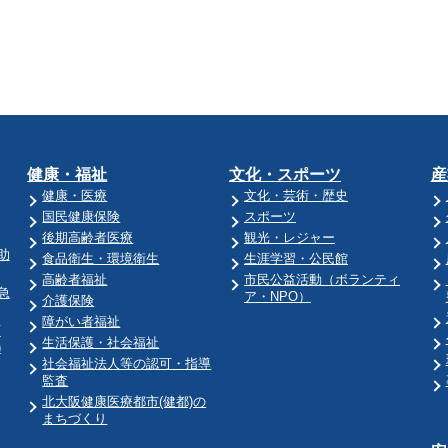
健康・福祉
文化・スポーツ
産
健康・医療
文化・芸術・歴史
国民健康保険
スポーツ
後期高齢者医療
観光・レジャー
助
食品衛生・環境衛生
生涯学習・公民館
高齢者福祉
市民公益活動（ボランティ
急
ア・NPO）
介護保険
障がい者福祉
育
生活保護・社会福祉
)
社会福祉法人等の認可・指導
監査
北大阪健康医療都市(健都)の
まちづくり