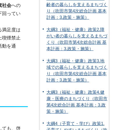
齢者の暮らしを支えるまちづく
素社会
への
り（吹田市第4次総合計画 基本
下回ってい
計画：3.政策・施策）
る満足度は
大綱3（福祉・健康）政策2.障
がい者の暮らしを支えるまちづ
上喫煙禁止
くり（吹田市第4次総合計画 基
活動を通
本計画：3.政策・施策）
大綱3（福祉・健康）政策3.地
域での暮らしを支えるまちづく
り（吹田市第4次総合計画 基本
計画：3.政策・施策）
大綱3（福祉・健康）政策4.健
康・医療のまちづくり（吹田市
第4次総合計画 基本計画：3.政
策・施策）
大綱4（子育て・学び）政策1.
しても、啓