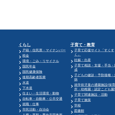
くらし
子育て・教育
戸籍・住民票・マイナンバー
子育て応援サイト「すくす
く」
税金
妊娠・出産
環境・ごみ・リサイクル
子育て相談・支援・手当・
国民年金
成
国民健康保険
子どもの健診・予防接種・
後期高齢者医療
病
水道
就学前児童の通園施設(保
下水道
所・幼稚園・認定こども園
住まい・生活環境・動物
子育て関連施設・活動
自転車・自動車・公共交通
子育て施策
就職・仕事
学校
市民活動・自治会
図書館
人権・平和・男女共同参画