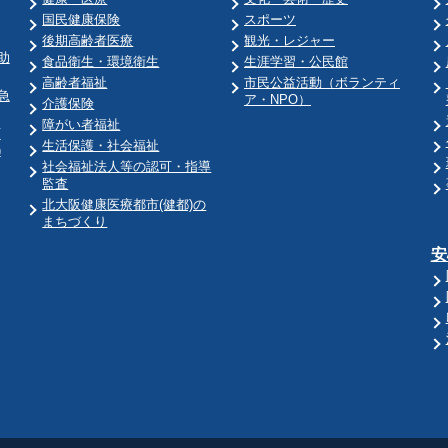
国民健康保険
スポーツ
後期高齢者医療
観光・レジャー
助
食品衛生・環境衛生
生涯学習・公民館
高齢者福祉
市民公益活動（ボランティ
急
ア・NPO）
介護保険
障がい者福祉
育
生活保護・社会福祉
)
社会福祉法人等の認可・指導
監査
北大阪健康医療都市(健都)の
まちづくり
安