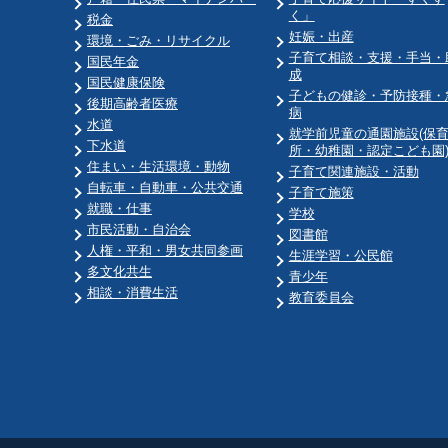
く」
税金
妊娠・出産
環境・ごみ・リサイクル
子育て相談・支援・手当・
国民年金
成
国民健康保険
子どもの健診・予防接種・
後期高齢者医療
病
水道
就学前児童の通園施設(保
下水道
所・幼稚園・認定こども園
住まい・生活環境・動物
子育て関連施設・活動
自転車・自動車・公共交通
子育て施策
就職・仕事
学校
市民活動・自治会
図書館
人権・平和・男女共同参画
生涯学習・公民館
多文化共生
青少年
相談・消費生活
教育委員会