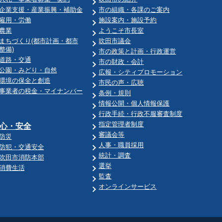
企業支援・産業振興・補助金
市の組織・各課のご案内
雇用・労働
施設案内・施設予約
農業
ようこそ市長室
まちづくり(都市計画・都市
吹田市議会
整備)
市の政策と計画・行政運営
道路・交通
市の財政・会計
公園・みどり・自然
広報・シティプロモーション
環境の保全と創造
市民の声・広聴
事業者の税金・マイナンバー
条例・規則
情報公開・個人情報保護
行政手続・行政不服審査制度
指定管理者制度
心・安全
審議会等
防災
人事・職員採用
防犯・交通安全
統計・調査
吹田市消防本部
選挙
消費生活
監査
オンラインサービス