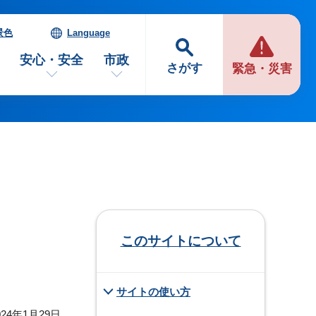
景色
Language
安心・安全
市政
さがす
緊急・災害
このサイトについて
サイトの使い方
24年1月29日