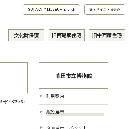
SUITA CITY MUSEUM
English
文字サイズ・背景色
て
文化財保護
旧西尾家住宅
旧中西家住宅
吹田市立博物館
利用案内
号1030986
常設展示
企画展示・イベント