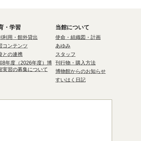
育・学習
当館について
別利用・館外貸出
使命・組織図・計画
習コンテンツ
あゆみ
校との連携
スタッフ
和8年度（2026年度）博
刊行物・購入方法
館実習の募集について
博物館からのお知らせ
すいはく日記