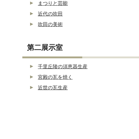
まつりと芸能
近代の吹田
吹田の美術
第二展示室
千里丘陵の須恵器生産
宮殿の瓦を焼く
近世の瓦生産