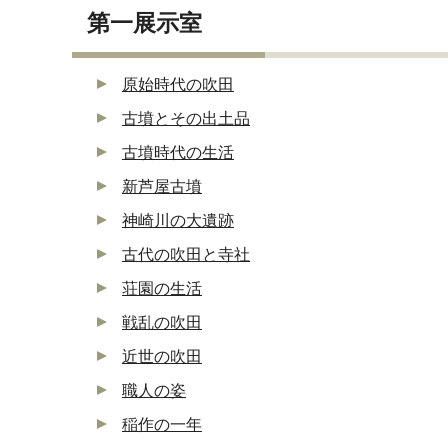
第一展示室
原始時代の吹田
古墳とその出土品
古墳時代の生活
新芦屋古墳
神崎川の大遺跡
古代の吹田と寺社
荘園の生活
戦乱の吹田
近世の吹田
職人の姿
稲作の一年