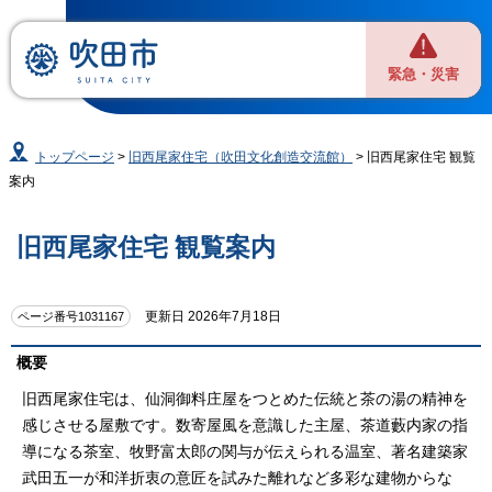
緊急・災害
トップページ
>
旧西尾家住宅（吹田文化創造交流館）
> 旧西尾家住宅 観覧
案内
旧西尾家住宅 観覧案内
更新日 2026年7月18日
ページ番号1031167
概要
旧西尾家住宅は、仙洞御料庄屋をつとめた伝統と茶の湯の精神を
感じさせる屋敷です。数寄屋風を意識した主屋、茶道藪内家の指
導になる茶室、牧野富太郎の関与が伝えられる温室、著名建築家
武田五一が和洋折衷の意匠を試みた離れなど多彩な建物からな