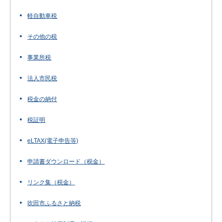
軽自動車税
その他の税
事業所税
法人市民税
税金の納付
税証明
eLTAX(電子申告等)
申請書ダウンロード（税金）
リンク集（税金）
吹田市ふるさと納税