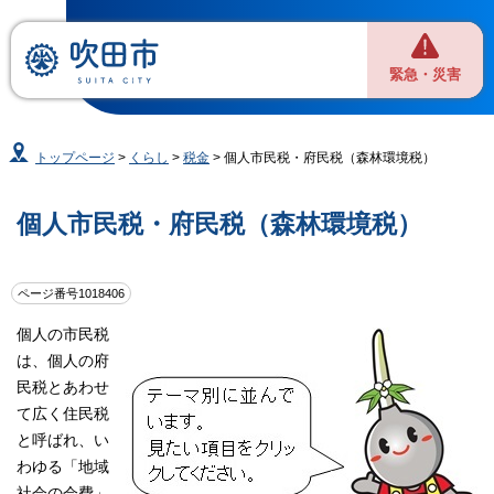
緊急・災害
トップページ
>
くらし
>
税金
> 個人市民税・府民税（森林環境税）
個人市民税・府民税（森林環境税）
ページ番号1018406
個人の市民税
は、個人の府
民税とあわせ
て広く住民税
と呼ばれ、い
わゆる「地域
社会の会費」