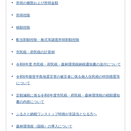
所得の種類および所得金額
所得控除
税額控除
配当割額控除・株式等譲渡所得割額控除
市民税・府民税の計算例
令和8年度 市民税・府民税・森林環境税納税通知書の送付について
令和6年能登半島地震災害の被災者に係る個人住民税の特別措置等
について
定額減税に係る令和6年度市民税・府民税・森林環境税の税額通知
書の内容について
ふるさと納税ワンストップ特例が非該当となる方へ
森林環境税（国税）の導入について