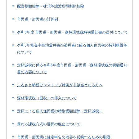
配当割額控除・株式等譲渡所得割額控除
市民税・府民税の計算例
令和8年度 市民税・府民税・森林環境税納税通知書の送付について
令和6年能登半島地震災害の被災者に係る個人住民税の特別措置等
について
定額減税に係る令和6年度市民税・府民税・森林環境税の税額通知
書の内容について
ふるさと納税ワンストップ特例が非該当となる方へ
森林環境税（国税）の導入について
定額による個人住民税の特別税額控除（定額減税）
異なる課税方式の選択の廃止について
市民税・府民税に確定申告の内容を反映するための期限