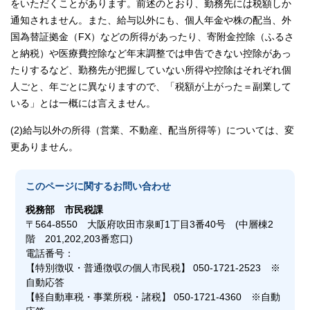
をいただくことがあります。前述のとおり、勤務先には税額しか
通知されません。また、給与以外にも、個人年金や株の配当、外
国為替証拠金（FX）などの所得があったり、寄附金控除（ふるさ
と納税）や医療費控除など年末調整では申告できない控除があっ
たりするなど、勤務先が把握していない所得や控除はそれぞれ個
人ごと、年ごとに異なりますので、「税額が上がった＝副業して
いる」とは一概には言えません。
(2)給与以外の所得（営業、不動産、配当所得等）については、変
更ありません。
このページに関する
お問い合わせ
税務部
市民税課
〒564-8550 大阪府吹田市泉町1丁目3番40号 (中層棟2
階 201,202,203番窓口)
電話番号：
【特別徴収・普通徴収の個人市民税】 050-1721-2523 ※
自動応答
【軽自動車税・事業所税・諸税】 050-1721-4360 ※自動