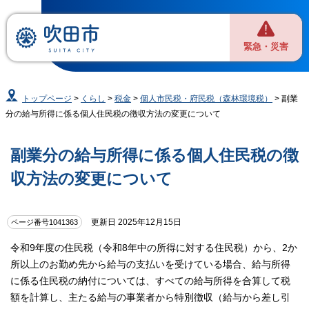
緊急・災害
トップページ
>
くらし
>
税金
>
個人市民税・府民税（森林環境税）
> 副業
分の給与所得に係る個人住民税の徴収方法の変更について
副業分の給与所得に係る個人住民税の徴
収方法の変更について
更新日 2025年12月15日
ページ番号1041363
令和9年度の住民税（令和8年中の所得に対する住民税）から、2か
所以上のお勤め先から給与の支払いを受けている場合、給与所得
に係る住民税の納付については、すべての給与所得を合算して税
額を計算し、主たる給与の事業者から特別徴収（給与から差し引