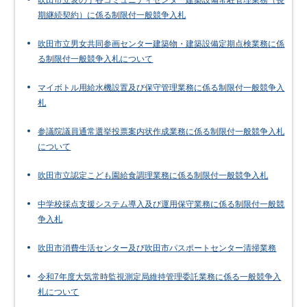
吹田市立亥の子谷コミュニティセンター建築設備常駐管理業務（長
期継続契約）に係る制限付一般競争入札
吹田市立男女共同参画センター建築物・建築設備定期点検業務に係
る制限付一般競争入札について
マイボトル用給水機設置及び保守管理業務に係る制限付一般競争入
札
参議院議員通常選挙投票案内状作成業務に係る制限付一般競争入札
について
吹田市立認定こども園給食調理業務に係る制限付一般競争入札
中学校採点支援システム導入及び運用保守業務に係る制限付一般競
争入札
吹田市消費生活センター及び吹田市パスポートセンター清掃業務
令和7年度大気常時監視測定局維持管理委託業務に係る一般競争入
札について