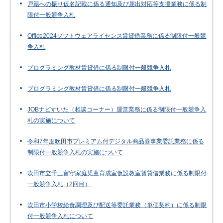
戸籍への振り仮名記載に係る通知及び届出対応等支援業務に係る制
限付一般競争入札
Office2024ソフトウェアライセンス賃貸借業務に係る制限付一般競
争入札
プログラミング教材賃貸借に係る制限付一般競争入札
プログラミング教材賃貸借に係る制限付一般競争入札
JOBナビすいた（相談コーナー）運営業務に係る制限付一般競争入
札の実施について
令和7年度吹田市プレミアム付デジタル商品券事業委託業務に係る
制限付一般競争入札の実施について
吹田市立千三留守家庭児童育成室仮設教室賃貸借業務に係る制限付
一般競争入札（2回目）
吹田市小学校給食調理及び配送等委託業務（単価契約）に係る制限
付一般競争入札について