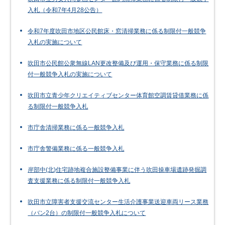
入札（令和7年4月28公告）
令和7年度吹田市地区公民館床・窓清掃業務に係る制限付一般競争
入札の実施について
吹田市公民館公衆無線LAN更改整備及び運用・保守業務に係る制限
付一般競争入札の実施について
吹田市立青少年クリエイティブセンター体育館空調賃貸借業務に係
る制限付一般競争入札
市庁舎清掃業務に係る一般競争入札
市庁舎警備業務に係る一般競争入札
岸部中(北)住宅跡地複合施設整備事業に伴う吹田操車場遺跡発掘調
査支援業務に係る制限付一般競争入札
吹田市立障害者支援交流センター生活介護事業送迎車両リース業務
（バン2台）の制限付一般競争入札について