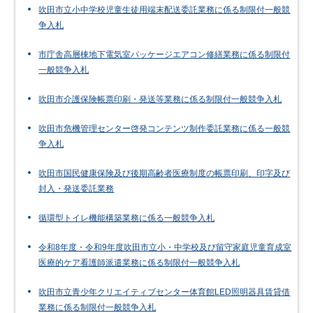
吹田市立小中学校児童生徒用端末配送委託業務に係る制限付一般競
争入札
市庁舎高層棟地下電気室パッケージエアコン修繕業務に係る制限付
一般競争入札
吹田市介護保険帳票印刷・発送等業務に係る制限付一般競争入札
吹田市危機管理センター啓発コンテンツ制作委託業務に係る一般競
争入札
吹田市国民健康保険及び後期高齢者医療制度の帳票印刷、印字及び
封入・発送委託業務
循環型トイレ機能構築業務に係る一般競争入札
令和8年度・令和9年度吹田市立小・中学校及び留守家庭児童育成室
医療的ケア看護師派遣業務に係る制限付一般競争入札
吹田市立青少年クリエイティブセンター体育館LED照明器具賃貸借
業務に係る制限付一般競争入札