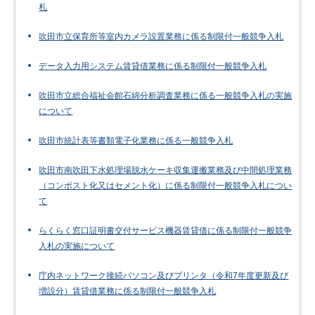
札
吹田市立保育所等室内カメラ設置業務に係る制限付一般競争入札
データ入力用システム賃貸借業務に係る制限付一般競争入札
吹田市立総合福祉会館石綿分析調査業務に係る一般競争入札の実施
について
吹田市統計表等書類電子化業務に係る一般競争入札
吹田市南吹田下水処理場脱水ケーキ収集運搬業務及び中間処理業務
（コンポスト化又はセメント化）に係る制限付一般競争入札につい
て
らくらく窓口証明書交付サービス機器賃貸借に係る制限付一般競争
入札の実施について
庁内ネットワーク接続パソコン及びプリンタ（令和7年度更新及び
増設分）賃貸借業務に係る制限付一般競争入札