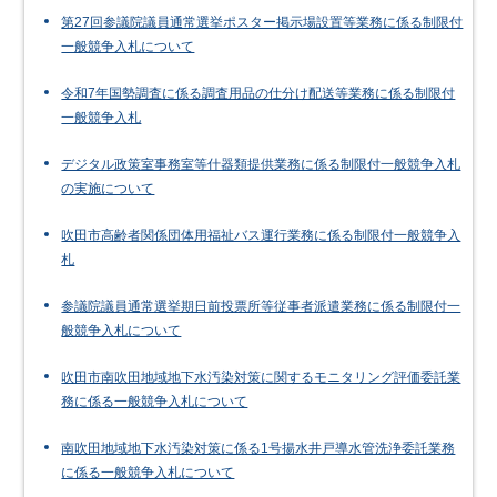
第27回参議院議員通常選挙ポスター掲示場設置等業務に係る制限付
一般競争入札について
令和7年国勢調査に係る調査用品の仕分け配送等業務に係る制限付
一般競争入札
デジタル政策室事務室等什器類提供業務に係る制限付一般競争入札
の実施について
吹田市高齢者関係団体用福祉バス運行業務に係る制限付一般競争入
札
参議院議員通常選挙期日前投票所等従事者派遣業務に係る制限付一
般競争入札について
吹田市南吹田地域地下水汚染対策に関するモニタリング評価委託業
務に係る一般競争入札について
南吹田地域地下水汚染対策に係る1号揚水井戸導水管洗浄委託業務
に係る一般競争入札について