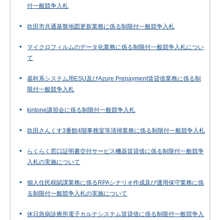
付一般競争入札
吹田市共通基盤地図更新業務に係る制限付一般競争入札
マイクロフィルムのデータ化業務に係る制限付一般競争入札につい
て
基幹系システム用ESU及びAzure Prepayment賃貸借業務に係る制
限付一般競争入札
kintone講習会に係る制限付一般競争入札
吹田さんくす3番館4階事務室等清掃業務に係る制限付一般競争入札
らくらく窓口証明書交付サービス機器賃貸借に係る制限付一般競争
入札の実施について
個人住民税賦課業務に係るRPAシナリオ作成及び運用保守業務に係
る制限付一般競争入札の実施について
休日急病診療所電子カルテシステム賃貸借に係る制限付一般競争入