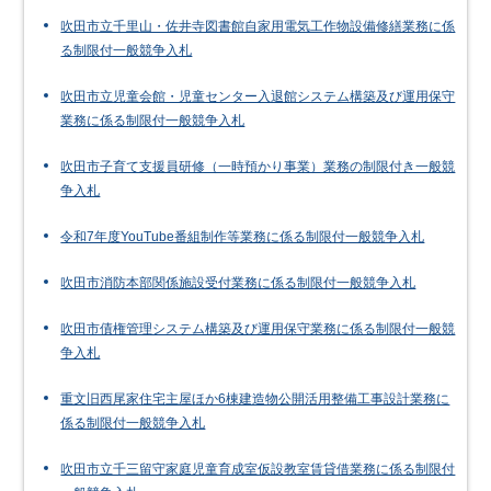
吹田市立千里山・佐井寺図書館自家用電気工作物設備修繕業務に係
る制限付一般競争入札
吹田市立児童会館・児童センター入退館システム構築及び運用保守
業務に係る制限付一般競争入札
吹田市子育て支援員研修（一時預かり事業）業務の制限付き一般競
争入札
令和7年度YouTube番組制作等業務に係る制限付一般競争入札
吹田市消防本部関係施設受付業務に係る制限付一般競争入札
吹田市債権管理システム構築及び運用保守業務に係る制限付一般競
争入札
重文旧西尾家住宅主屋ほか6棟建造物公開活用整備工事設計業務に
係る制限付一般競争入札
吹田市立千三留守家庭児童育成室仮設教室賃貸借業務に係る制限付