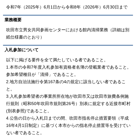
令和7年（2025年）6月1日から令和8年（2026年）6月30日まで
業務概要
吹田市立男女共同参画センターにおける館内清掃業務（詳細は別
紙仕様書のとおり）
入札参加について
以下に掲げる要件を全て満たしている者であること。
1.本市の令和7年度入札参加有資格者名簿の登載業者であること。
参加希望種目が「清掃」であること。
2.地方自治法施行令第167条の4の規定に該当しない者であるこ
と。
3.入札参加希望者の事業所所在地が吹田市又は吹田市旅費条例施
行規則（昭和50年吹田市規則第26号）別表に規定する近接市町村
(別表参照)であること。
4.公告の日から入札日までの間、吹田市指名停止措置要領（平成
16年4月1日制定）に基づく本市からの指名停止措置等を受けてい
ない者であること。