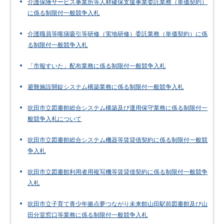
介護保険サービス事業所等人材確保支援事業委託業務（単価契約）
に係る制限付一般競争入札
介護職員等喀痰吸引等研修（実地研修）委託業務（単価契約）に係
る制限付一般競争入札
「市報すいた」配布業務に係る制限付一般競争入札
避難施設開錠システム構築業務に係る制限付一般競争入札
吹田市立図書館総合システム構築及び運用保守業務に係る制限付一
般競争入札について
吹田市立図書館総合システム機器等賃貸借契約に係る制限付一般競
争入札
吹田市立図書館利用者用複写機等賃貸借契約に係る制限付一般競争
入札
吹田市立子育て青少年拠点夢つながり未来館山田駅前図書館及び山
田分室窓口等業務に係る制限付一般競争入札