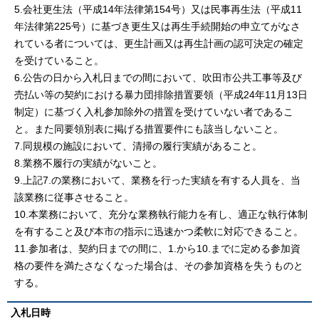
5.会社更生法（平成14年法律第154号）又は民事再生法（平成11
年法律第225号）に基づき更生又は再生手続開始の申立てがなさ
れている者については、更生計画又は再生計画の認可決定の確定
を受けていること。
6.公告の日から入札日までの間において、吹田市公共工事等及び
売払い等の契約における暴力団排除措置要領（平成24年11月13日
制定）に基づく入札参加除外の措置を受けていない者であるこ
と。また同要領別表に掲げる措置要件にも該当しないこと。
7.同規模の施設において、清掃の履行実績があること。
8.業務不履行の実績がないこと。
9.上記7.の業務において、業務を行った実績を有する人員を、当
該業務に従事させること。
10.本業務において、充分な業務執行能力を有し、適正な執行体制
を有すること及び本市の指示に迅速かつ柔軟に対応できること。
11.参加者は、契約日までの間に、1.から10.までに定める参加資
格の要件を満たさなくなった場合は、その参加資格を失うものと
する。
入札日時