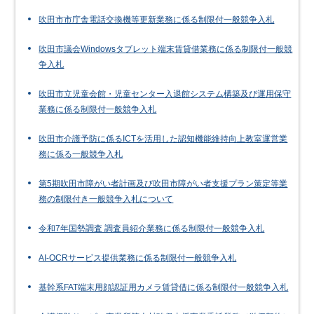
吹田市市庁舎電話交換機等更新業務に係る制限付一般競争入札
吹田市議会Windowsタブレット端末賃貸借業務に係る制限付一般競
争入札
吹田市立児童会館・児童センター入退館システム構築及び運用保守
業務に係る制限付一般競争入札
吹田市介護予防に係るICTを活用した認知機能維持向上教室運営業
務に係る一般競争入札
第5期吹田市障がい者計画及び吹田市障がい者支援プラン策定等業
務の制限付き一般競争入札について
令和7年国勢調査 調査員紹介業務に係る制限付一般競争入札
AI-OCRサービス提供業務に係る制限付一般競争入札
基幹系FAT端末用顔認証用カメラ賃貸借に係る制限付一般競争入札