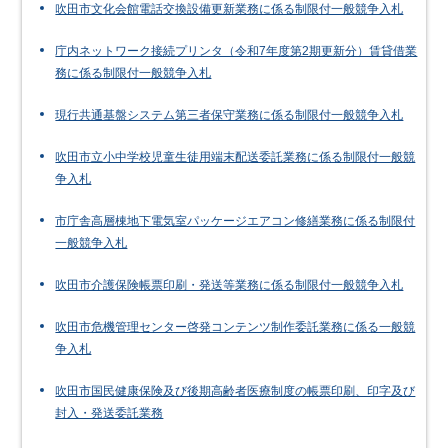
吹田市文化会館電話交換設備更新業務に係る制限付一般競争入札
庁内ネットワーク接続プリンタ（令和7年度第2期更新分）賃貸借業
務に係る制限付一般競争入札
現行共通基盤システム第三者保守業務に係る制限付一般競争入札
吹田市立小中学校児童生徒用端末配送委託業務に係る制限付一般競
争入札
市庁舎高層棟地下電気室パッケージエアコン修繕業務に係る制限付
一般競争入札
吹田市介護保険帳票印刷・発送等業務に係る制限付一般競争入札
吹田市危機管理センター啓発コンテンツ制作委託業務に係る一般競
争入札
吹田市国民健康保険及び後期高齢者医療制度の帳票印刷、印字及び
封入・発送委託業務