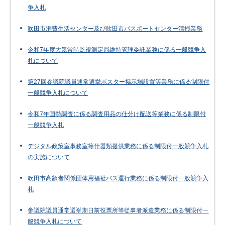
争入札
吹田市消費生活センター及び吹田市パスポートセンター清掃業務
令和7年度大気常時監視測定局維持管理委託業務に係る一般競争入
札について
第27回参議院議員通常選挙ポスター掲示場設置等業務に係る制限付
一般競争入札について
令和7年国勢調査に係る調査用品の仕分け配送等業務に係る制限付
一般競争入札
デジタル政策室事務室等什器類提供業務に係る制限付一般競争入札
の実施について
吹田市高齢者関係団体用福祉バス運行業務に係る制限付一般競争入
札
参議院議員通常選挙期日前投票所等従事者派遣業務に係る制限付一
般競争入札について