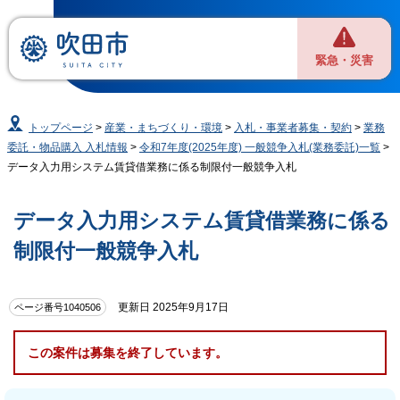
緊急・災害
トップページ
>
産業・まちづくり・環境
>
入札・事業者募集・契約
>
業務
委託・物品購入 入札情報
>
令和7年度(2025年度) 一般競争入札(業務委託)一覧
>
データ入力用システム賃貸借業務に係る制限付一般競争入札
データ入力用システム賃貸借業務に係る
制限付一般競争入札
更新日 2025年9月17日
ページ番号1040506
この案件は募集を終了しています。