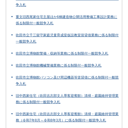
争入札
重文旧西尾家住宅主屋ほか6棟建造物公開活用整備工事設計業務に
係る制限付一般競争入札
吹田市立千三留守家庭児童育成室仮設教室賃貸借業務に係る制限付
一般競争入札
吹田市立博物館警備・収納等業務に係る制限付一般競争入札
吹田市立博物館機械警備業務に係る制限付一般競争入札
吹田市立博物館パソコン及び周辺機器等賃貸借に係る制限付一般競
争入札
旧中西家住宅（吹田吉志部文人墨客迎賓館）清掃・庭園維持管理業
務に係る制限付一般競争入札
旧中西家住宅（吹田吉志部文人墨客迎賓館）清掃・庭園維持管理業
務（令和7年8月～令和8年3月）に係る制限付一般競争入札