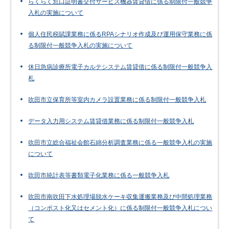
らくらく窓口証明書交付サービス機器賃貸借に係る制限付一般競争
入札の実施について
個人住民税賦課業務に係るRPAシナリオ作成及び運用保守業務に係
る制限付一般競争入札の実施について
休日急病診療所電子カルテシステム賃貸借に係る制限付一般競争入
札
吹田市立保育所等室内カメラ設置業務に係る制限付一般競争入札
データ入力用システム賃貸借業務に係る制限付一般競争入札
吹田市立総合福祉会館石綿分析調査業務に係る一般競争入札の実施
について
吹田市統計表等書類電子化業務に係る一般競争入札
吹田市南吹田下水処理場脱水ケーキ収集運搬業務及び中間処理業務
（コンポスト化又はセメント化）に係る制限付一般競争入札につい
て