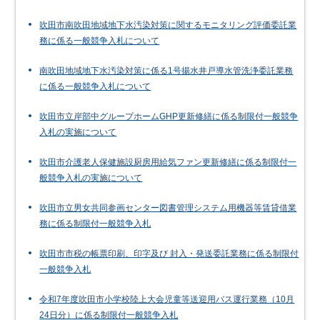
吹田市南吹田地域地下水汚染対策に関するモニタリング評価委託業
務に係る一般競争入札について
南吹田地域地下水汚染対策に係る1号揚水井戸導水管洗浄委託業務
に係る一般競争入札について
吹田市立岸部中グループホームGHP更新修繕に係る制限付一般競争
入札の実施について
吹田市介護老人保健施設厨房用給気ファン更新修繕に係る制限付一
般競争入札の実施について
吹田市立男女共同参画センター図書管理システム用機器等賃貸借業
務に係る制限付一般競争入札
吹田市市税の帳票印刷、印字及び 封入・発送委託業務に係る制限付
一般競争入札
令和7年度吹田市小学校陸上大会児童等送迎用バス運行業務（10月
24日分）に係る制限付一般競争入札