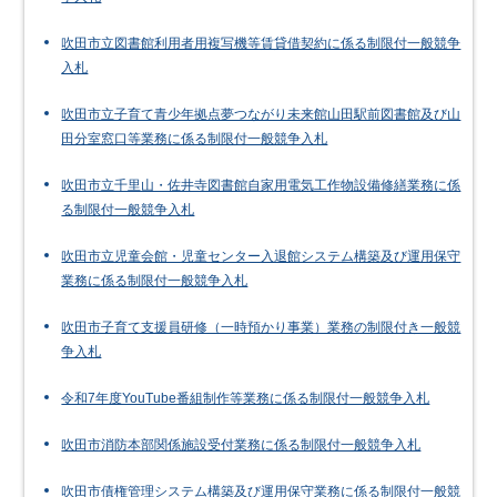
吹田市立図書館利用者用複写機等賃貸借契約に係る制限付一般競争
入札
吹田市立子育て青少年拠点夢つながり未来館山田駅前図書館及び山
田分室窓口等業務に係る制限付一般競争入札
吹田市立千里山・佐井寺図書館自家用電気工作物設備修繕業務に係
る制限付一般競争入札
吹田市立児童会館・児童センター入退館システム構築及び運用保守
業務に係る制限付一般競争入札
吹田市子育て支援員研修（一時預かり事業）業務の制限付き一般競
争入札
令和7年度YouTube番組制作等業務に係る制限付一般競争入札
吹田市消防本部関係施設受付業務に係る制限付一般競争入札
吹田市債権管理システム構築及び運用保守業務に係る制限付一般競