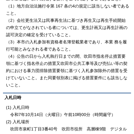
（1）地方自治法施行令第 167 条の4の規定に該当しない者である
こと。
（2）会社更生法又は民事再生法に基づき再生又は再生手続開始
の申立てがなされている者については、更生計画又は再生計画の
認可決定の確定を受けていること。
（3）本市の入札参加有資格者名簿登載業者であり、本業 務を履
行可能とみなされる者であること。
（4）公告の日から入札執行日までの間、吹田市指名停止措置要
領に基づく指名停止の措置又吹田市公共工事等及び売払い等の契
約における暴力団排除措置要領に基づく入札参加除外の措置を受
けていないこと。また同要領別表に掲げる措置要件にも該当しな
いこと。
入札日時
(1) 入札日時
令和7年10月14日（火曜日）午前10時00分（時間厳守）
(2) 入札場所
吹田市泉町1丁目3番40号 吹田市役所 高層棟9階 デジタル