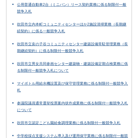
公用普通自動車2台（ミニバン）リース契約業務に係る制限付一般
競争入札
吹田市立内本町コミュニティセンターほか2施設清掃業務（長期継
続契約）に係る一般競争入札
吹田市立亥の子谷コミュニティセンター建築設備常駐管理業務（長
期継続契約）に係る制限付一般競争入札
吹田市立男女共同参画センター建築物・建築設備定期点検業務に係
る制限付一般競争入札について
マイボトル用給水機設置及び保守管理業務に係る制限付一般競争入
札
参議院議員通常選挙投票案内状作成業務に係る制限付一般競争入札
について
吹田市立認定こども園給食調理業務に係る制限付一般競争入札
中学校採点支援システム導入及び運用保守業務に係る制限付一般競