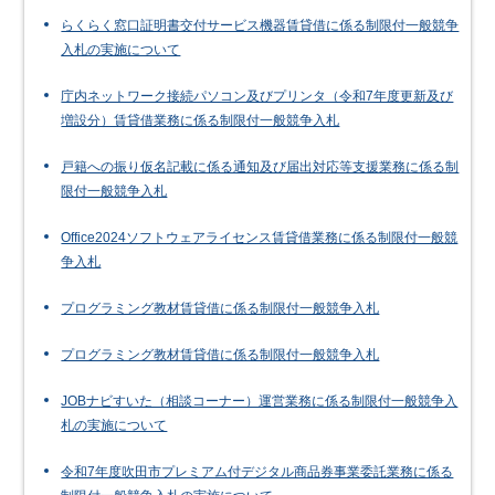
らくらく窓口証明書交付サービス機器賃貸借に係る制限付一般競争
入札の実施について
庁内ネットワーク接続パソコン及びプリンタ（令和7年度更新及び
増設分）賃貸借業務に係る制限付一般競争入札
戸籍への振り仮名記載に係る通知及び届出対応等支援業務に係る制
限付一般競争入札
Office2024ソフトウェアライセンス賃貸借業務に係る制限付一般競
争入札
プログラミング教材賃貸借に係る制限付一般競争入札
プログラミング教材賃貸借に係る制限付一般競争入札
JOBナビすいた（相談コーナー）運営業務に係る制限付一般競争入
札の実施について
令和7年度吹田市プレミアム付デジタル商品券事業委託業務に係る