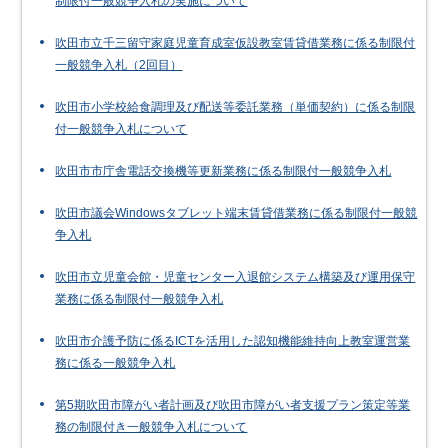
制限付一般競争入札の実施について
吹田市立千三留守家庭児童育成室仮設教室賃貸借業務に係る制限付
一般競争入札（2回目）
吹田市小学校給食調理及び配送等委託業務（単価契約）に係る制限
付一般競争入札について
吹田市市庁舎電話交換機等更新業務に係る制限付一般競争入札
吹田市議会Windowsタブレット端末賃貸借業務に係る制限付一般競
争入札
吹田市立児童会館・児童センター入退館システム構築及び運用保守
業務に係る制限付一般競争入札
吹田市介護予防に係るICTを活用した認知機能維持向上教室運営業
務に係る一般競争入札
第5期吹田市障がい者計画及び吹田市障がい者支援プラン策定等業
務の制限付き一般競争入札について