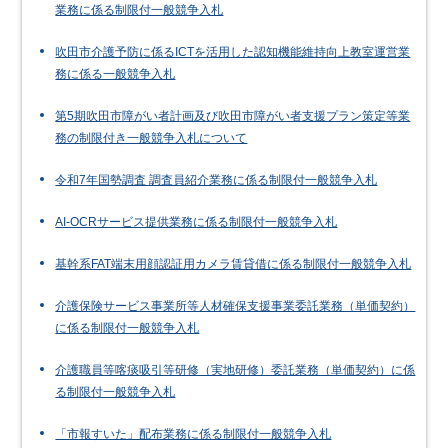
業務に係る制限付一般競争入札
吹田市介護予防に係るICTを活用した認知機能維持向上教室運営業
務に係る一般競争入札
第5期吹田市障がい者計画及び吹田市障がい者支援プラン策定等業
務の制限付き一般競争入札について
令和7年国勢調査 調査員紹介業務に係る制限付一般競争入札
AI-OCRサービス提供業務に係る制限付一般競争入札
基幹系FAT端末用顔認証用カメラ賃貸借に係る制限付一般競争入札
介護保険サービス事業所等人材確保支援事業委託業務（単価契約）
に係る制限付一般競争入札
介護職員等喀痰吸引等研修（実地研修）委託業務（単価契約）に係
る制限付一般競争入札
「市報すいた」配布業務に係る制限付一般競争入札