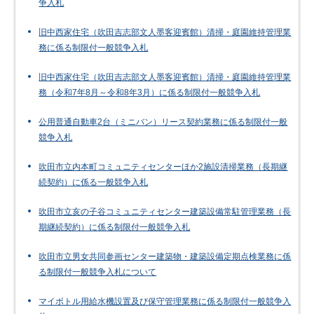
争入札
旧中西家住宅（吹田吉志部文人墨客迎賓館）清掃・庭園維持管理業
務に係る制限付一般競争入札
旧中西家住宅（吹田吉志部文人墨客迎賓館）清掃・庭園維持管理業
務（令和7年8月～令和8年3月）に係る制限付一般競争入札
公用普通自動車2台（ミニバン）リース契約業務に係る制限付一般
競争入札
吹田市立内本町コミュニティセンターほか2施設清掃業務（長期継
続契約）に係る一般競争入札
吹田市立亥の子谷コミュニティセンター建築設備常駐管理業務（長
期継続契約）に係る制限付一般競争入札
吹田市立男女共同参画センター建築物・建築設備定期点検業務に係
る制限付一般競争入札について
マイボトル用給水機設置及び保守管理業務に係る制限付一般競争入