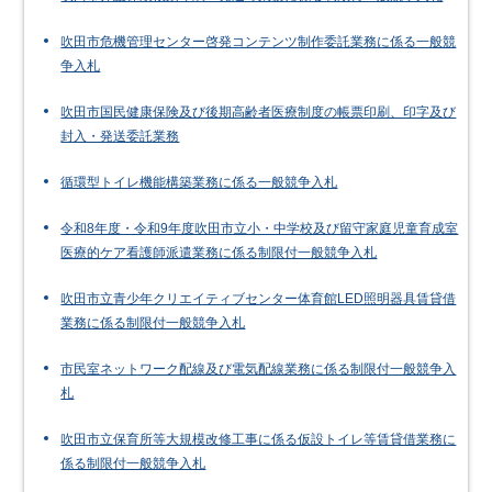
吹田市危機管理センター啓発コンテンツ制作委託業務に係る一般競
争入札
吹田市国民健康保険及び後期高齢者医療制度の帳票印刷、印字及び
封入・発送委託業務
循環型トイレ機能構築業務に係る一般競争入札
令和8年度・令和9年度吹田市立小・中学校及び留守家庭児童育成室
医療的ケア看護師派遣業務に係る制限付一般競争入札
吹田市立青少年クリエイティブセンター体育館LED照明器具賃貸借
業務に係る制限付一般競争入札
市民室ネットワーク配線及び電気配線業務に係る制限付一般競争入
札
吹田市立保育所等大規模改修工事に係る仮設トイレ等賃貸借業務に
係る制限付一般競争入札