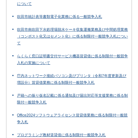
について
吹田市統計表等書類電子化業務に係る一般競争入札
吹田市南吹田下水処理場脱水ケーキ収集運搬業務及び中間処理業務
（コンポスト化又はセメント化）に係る制限付一般競争入札につい
て
らくらく窓口証明書交付サービス機器賃貸借に係る制限付一般競争
入札の実施について
庁内ネットワーク接続パソコン及びプリンタ（令和7年度更新及び
増設分）賃貸借業務に係る制限付一般競争入札
戸籍への振り仮名記載に係る通知及び届出対応等支援業務に係る制
限付一般競争入札
Office2024ソフトウェアライセンス賃貸借業務に係る制限付一般競
争入札
プログラミング教材賃貸借に係る制限付一般競争入札