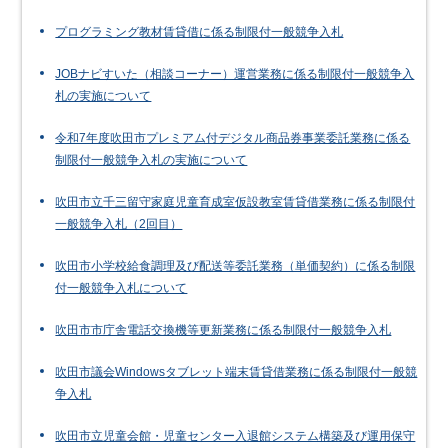
プログラミング教材賃貸借に係る制限付一般競争入札
JOBナビすいた（相談コーナー）運営業務に係る制限付一般競争入
札の実施について
令和7年度吹田市プレミアム付デジタル商品券事業委託業務に係る
制限付一般競争入札の実施について
吹田市立千三留守家庭児童育成室仮設教室賃貸借業務に係る制限付
一般競争入札（2回目）
吹田市小学校給食調理及び配送等委託業務（単価契約）に係る制限
付一般競争入札について
吹田市市庁舎電話交換機等更新業務に係る制限付一般競争入札
吹田市議会Windowsタブレット端末賃貸借業務に係る制限付一般競
争入札
吹田市立児童会館・児童センター入退館システム構築及び運用保守