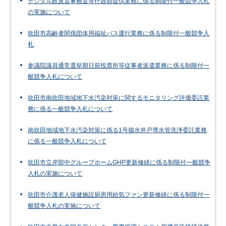
デジタル政策室事務室等什器類提供業務に係る制限付一般競争入札
の実施について
吹田市高齢者関係団体用福祉バス運行業務に係る制限付一般競争入
札
参議院議員通常選挙期日前投票所等従事者派遣業務に係る制限付一
般競争入札について
吹田市南吹田地域地下水汚染対策に関するモニタリング評価委託業
務に係る一般競争入札について
南吹田地域地下水汚染対策に係る1号揚水井戸導水管洗浄委託業務
に係る一般競争入札について
吹田市立岸部中グループホームGHP更新修繕に係る制限付一般競争
入札の実施について
吹田市介護老人保健施設厨房用給気ファン更新修繕に係る制限付一
般競争入札の実施について