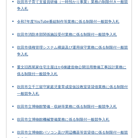
吹田市子育て支援員研修（一時預かり事業）業務の制限付き一般競
争入札
令和7年度YouTube番組制作等業務に係る制限付一般競争入札
吹田市消防本部関係施設受付業務に係る制限付一般競争入札
吹田市債権管理システム構築及び運用保守業務に係る制限付一般競
争入札
重文旧西尾家住宅主屋ほか6棟建造物公開活用整備工事設計業務に
係る制限付一般競争入札
吹田市立千三留守家庭児童育成室仮設教室賃貸借業務に係る制限付
一般競争入札
吹田市立博物館警備・収納等業務に係る制限付一般競争入札
吹田市立博物館機械警備業務に係る制限付一般競争入札
吹田市立博物館パソコン及び周辺機器等賃貸借に係る制限付一般競