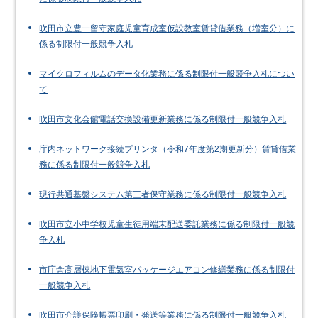
吹田市立豊一留守家庭児童育成室仮設教室賃貸借業務（増室分）に
係る制限付一般競争入札
マイクロフィルムのデータ化業務に係る制限付一般競争入札につい
て
吹田市文化会館電話交換設備更新業務に係る制限付一般競争入札
庁内ネットワーク接続プリンタ（令和7年度第2期更新分）賃貸借業
務に係る制限付一般競争入札
現行共通基盤システム第三者保守業務に係る制限付一般競争入札
吹田市立小中学校児童生徒用端末配送委託業務に係る制限付一般競
争入札
市庁舎高層棟地下電気室パッケージエアコン修繕業務に係る制限付
一般競争入札
吹田市介護保険帳票印刷・発送等業務に係る制限付一般競争入札