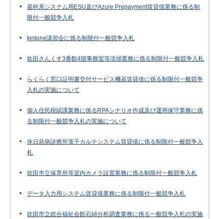
基幹系システム用ESU及びAzure Prepayment賃貸借業務に係る制
限付一般競争入札
kintone講習会に係る制限付一般競争入札
吹田さんくす3番館4階事務室等清掃業務に係る制限付一般競争入札
らくらく窓口証明書交付サービス機器賃貸借に係る制限付一般競争
入札の実施について
個人住民税賦課業務に係るRPAシナリオ作成及び運用保守業務に係
る制限付一般競争入札の実施について
休日急病診療所電子カルテシステム賃貸借に係る制限付一般競争入
札
吹田市立保育所等室内カメラ設置業務に係る制限付一般競争入札
データ入力用システム賃貸借業務に係る制限付一般競争入札
吹田市立総合福祉会館石綿分析調査業務に係る一般競争入札の実施