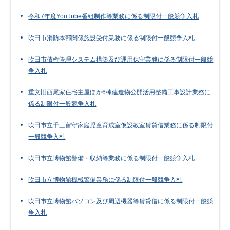
令和7年度YouTube番組制作等業務に係る制限付一般競争入札
吹田市消防本部関係施設受付業務に係る制限付一般競争入札
吹田市債権管理システム構築及び運用保守業務に係る制限付一般競
争入札
重文旧西尾家住宅主屋ほか6棟建造物公開活用整備工事設計業務に
係る制限付一般競争入札
吹田市立千三留守家庭児童育成室仮設教室賃貸借業務に係る制限付
一般競争入札
吹田市立博物館警備・収納等業務に係る制限付一般競争入札
吹田市立博物館機械警備業務に係る制限付一般競争入札
吹田市立博物館パソコン及び周辺機器等賃貸借に係る制限付一般競
争入札