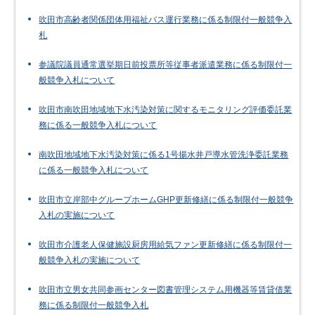
吹田市高齢者関係団体用福祉バス運行業務に係る制限付一般競争入
札
参議院議員通常選挙期日前投票所等従事者派遣業務に係る制限付一
般競争入札について
吹田市南吹田地域地下水汚染対策に関するモニタリング評価委託業
務に係る一般競争入札について
南吹田地域地下水汚染対策に係る1号揚水井戸導水管洗浄委託業務
に係る一般競争入札について
吹田市立岸部中グループホームGHP更新修繕に係る制限付一般競争
入札の実施について
吹田市介護老人保健施設厨房用給気ファン更新修繕に係る制限付一
般競争入札の実施について
吹田市立男女共同参画センター図書管理システム用機器等賃貸借業
務に係る制限付一般競争入札