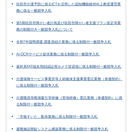
吹田市介護予防に係るICTを活用した認知機能維持向上教室運営業
務に係る一般競争入札
第5期吹田市障がい者計画及び吹田市障がい者支援プラン策定等業
務の制限付き一般競争入札について
令和7年国勢調査 調査員紹介業務に係る制限付一般競争入札
AI-OCRサービス提供業務に係る制限付一般競争入札
基幹系FAT端末用顔認証用カメラ賃貸借に係る制限付一般競争入札
介護保険サービス事業所等人材確保支援事業委託業務（単価契約）
に係る制限付一般競争入札
介護職員等喀痰吸引等研修（実地研修）委託業務（単価契約）に係
る制限付一般競争入札
「市報すいた」配布業務に係る制限付一般競争入札
避難施設開錠システム構築業務に係る制限付一般競争入札