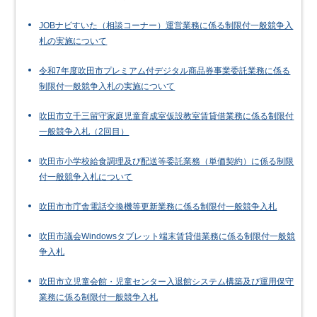
JOBナビすいた（相談コーナー）運営業務に係る制限付一般競争入
札の実施について
令和7年度吹田市プレミアム付デジタル商品券事業委託業務に係る
制限付一般競争入札の実施について
吹田市立千三留守家庭児童育成室仮設教室賃貸借業務に係る制限付
一般競争入札（2回目）
吹田市小学校給食調理及び配送等委託業務（単価契約）に係る制限
付一般競争入札について
吹田市市庁舎電話交換機等更新業務に係る制限付一般競争入札
吹田市議会Windowsタブレット端末賃貸借業務に係る制限付一般競
争入札
吹田市立児童会館・児童センター入退館システム構築及び運用保守
業務に係る制限付一般競争入札