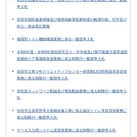
吹田市危機管理センター啓発コンテンツ制作委託業務に係る一般競
争入札
吹田市国民健康保険及び後期高齢者医療制度の帳票印刷、印字及び
封入・発送委託業務
循環型トイレ機能構築業務に係る一般競争入札
令和8年度・令和9年度吹田市立小・中学校及び留守家庭児童育成室
医療的ケア看護師派遣業務に係る制限付一般競争入札
吹田市立青少年クリエイティブセンター体育館LED照明器具賃貸借
業務に係る制限付一般競争入札
市民室ネットワーク配線及び電気配線業務に係る制限付一般競争入
札
吹田市立保育所等大規模改修工事に係る仮設トイレ等賃貸借業務に
係る制限付一般競争入札
データ入力用システム賃貸借業務に係る制限付一般競争入札