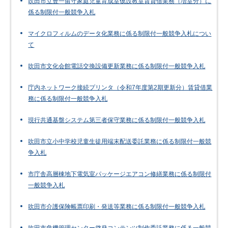
吹田市立豊一留守家庭児童育成室仮設教室賃貸借業務（増室分）に
係る制限付一般競争入札
マイクロフィルムのデータ化業務に係る制限付一般競争入札につい
て
吹田市文化会館電話交換設備更新業務に係る制限付一般競争入札
庁内ネットワーク接続プリンタ（令和7年度第2期更新分）賃貸借業
務に係る制限付一般競争入札
現行共通基盤システム第三者保守業務に係る制限付一般競争入札
吹田市立小中学校児童生徒用端末配送委託業務に係る制限付一般競
争入札
市庁舎高層棟地下電気室パッケージエアコン修繕業務に係る制限付
一般競争入札
吹田市介護保険帳票印刷・発送等業務に係る制限付一般競争入札