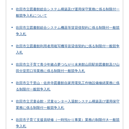
吹田市立図書館総合システム構築及び運用保守業務に係る制限付一
般競争入札について
吹田市立図書館総合システム機器等賃貸借契約に係る制限付一般競
争入札
吹田市立図書館利用者用複写機等賃貸借契約に係る制限付一般競争
入札
吹田市立子育て青少年拠点夢つながり未来館山田駅前図書館及び山
田分室窓口等業務に係る制限付一般競争入札
吹田市立千里山・佐井寺図書館自家用電気工作物設備修繕業務に係
る制限付一般競争入札
吹田市立児童会館・児童センター入退館システム構築及び運用保守
業務に係る制限付一般競争入札
吹田市子育て支援員研修（一時預かり事業）業務の制限付き一般競
争入札