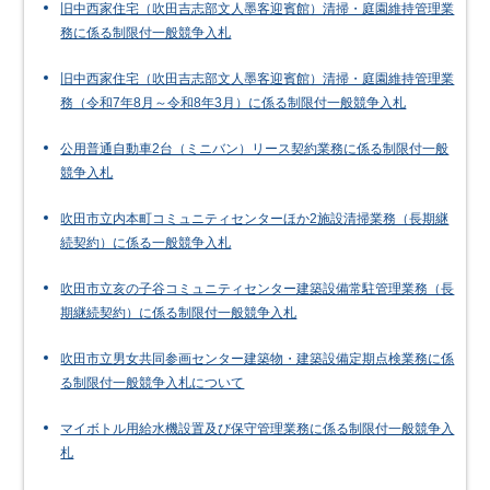
旧中西家住宅（吹田吉志部文人墨客迎賓館）清掃・庭園維持管理業
務に係る制限付一般競争入札
旧中西家住宅（吹田吉志部文人墨客迎賓館）清掃・庭園維持管理業
務（令和7年8月～令和8年3月）に係る制限付一般競争入札
公用普通自動車2台（ミニバン）リース契約業務に係る制限付一般
競争入札
吹田市立内本町コミュニティセンターほか2施設清掃業務（長期継
続契約）に係る一般競争入札
吹田市立亥の子谷コミュニティセンター建築設備常駐管理業務（長
期継続契約）に係る制限付一般競争入札
吹田市立男女共同参画センター建築物・建築設備定期点検業務に係
る制限付一般競争入札について
マイボトル用給水機設置及び保守管理業務に係る制限付一般競争入
札