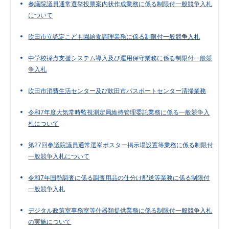
参議院議員通常選挙投票案内状作成業務に係る制限付一般競争入札
について
吹田市立認定こども園給食調理業務に係る制限付一般競争入札
中学校採点支援システム導入及び運用保守業務に係る制限付一般競
争入札
吹田市消費生活センター及び吹田市パスポートセンター清掃業務
令和7年度大気常時監視測定局維持管理委託業務に係る一般競争入
札について
第27回参議院議員通常選挙ポスター掲示場設置等業務に係る制限付
一般競争入札について
令和7年国勢調査に係る調査用品の仕分け配送等業務に係る制限付
一般競争入札
デジタル政策室事務室等什器類提供業務に係る制限付一般競争入札
の実施について