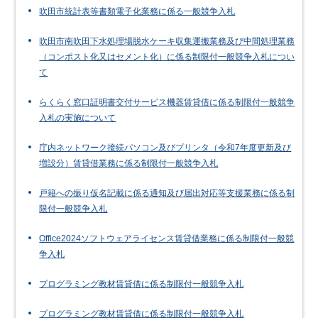
吹田市統計表等書類電子化業務に係る一般競争入札
吹田市南吹田下水処理場脱水ケーキ収集運搬業務及び中間処理業務
（コンポスト化又はセメント化）に係る制限付一般競争入札につい
て
らくらく窓口証明書交付サービス機器賃貸借に係る制限付一般競争
入札の実施について
庁内ネットワーク接続パソコン及びプリンタ（令和7年度更新及び
増設分）賃貸借業務に係る制限付一般競争入札
戸籍への振り仮名記載に係る通知及び届出対応等支援業務に係る制
限付一般競争入札
Office2024ソフトウェアライセンス賃貸借業務に係る制限付一般競
争入札
プログラミング教材賃貸借に係る制限付一般競争入札
プログラミング教材賃貸借に係る制限付一般競争入札