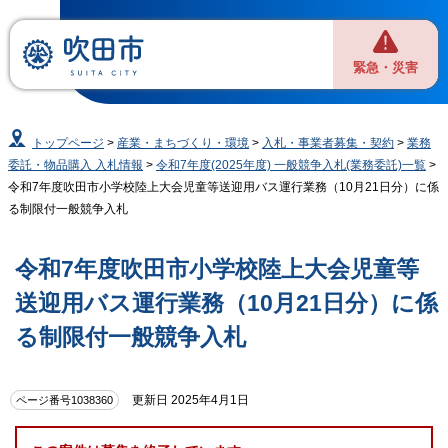
緊急・災害
トップページ
>
産業・まちづくり・環境
>
入札・事業者募集・契約
>
業務
委託・物品購入 入札情報
>
令和7年度(2025年度) 一般競争入札(業務委託)一覧
>
令和7年度吹田市小学校陸上大会児童等送迎用バス運行業務（10月21日分）に係
る制限付一般競争入札
令和7年度吹田市小学校陸上大会児童等
送迎用バス運行業務（10月21日分）に係
る制限付一般競争入札
更新日 2025年4月1日
ページ番号1038360