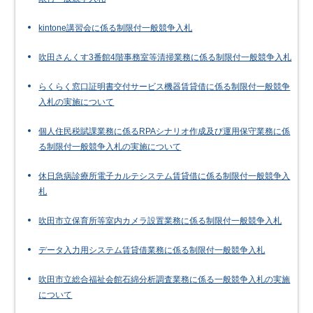
kintone講習会に係る制限付一般競争入札
吹田さんくす3番館4階事務室等清掃業務に係る制限付一般競争入札
らくらく窓口証明書交付サービス機器賃貸借に係る制限付一般競争
入札の実施について
個人住民税賦課業務に係るRPAシナリオ作成及び運用保守業務に係
る制限付一般競争入札の実施について
休日急病診療所電子カルテシステム賃貸借に係る制限付一般競争入
札
吹田市立保育所等室内カメラ設置業務に係る制限付一般競争入札
データ入力用システム賃貸借業務に係る制限付一般競争入札
吹田市立総合福祉会館石綿分析調査業務に係る一般競争入札の実施
について