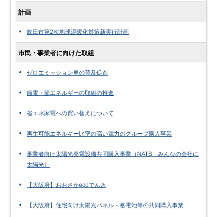
計画
吹田市第2次地球温暖化対策新実行計画
市民・事業者に向けた取組
ゼロエミッション車の普及促進
節電・節エネルギーの取組の推進
省エネ家電への買い替えについて
再生可能エネルギー比率の高い電力のグループ購入事業
事業者向け太陽光発電設備共同購入事業（NATS みんなの会社に
太陽光）
【大阪府】おおさかecoでんき
【大阪府】住宅向け太陽光パネル・蓄電池等の共同購入事業