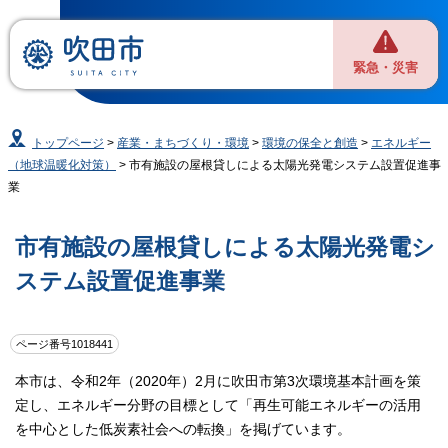
緊急・災害
トップページ
>
産業・まちづくり・環境
>
環境の保全と創造
>
エネルギー
（地球温暖化対策）
> 市有施設の屋根貸しによる太陽光発電システム設置促進事
業
市有施設の屋根貸しによる太陽光発電シ
ステム設置促進事業
ページ番号1018441
本市は、令和2年（2020年）2月に吹田市第3次環境基本計画を策
定し、エネルギー分野の目標として「再生可能エネルギーの活用
を中心とした低炭素社会への転換」を掲げています。