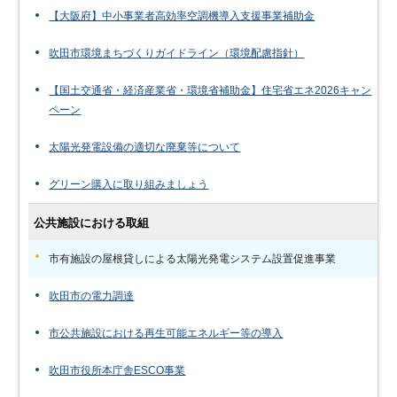
【大阪府】中小事業者高効率空調機導入支援事業補助金
吹田市環境まちづくりガイドライン（環境配慮指針）
【国土交通省・経済産業省・環境省補助金】住宅省エネ2026キャン
ペーン
太陽光発電設備の適切な廃棄等について
グリーン購入に取り組みましょう
公共施設における取組
市有施設の屋根貸しによる太陽光発電システム設置促進事業
吹田市の電力調達
市公共施設における再生可能エネルギー等の導入
吹田市役所本庁舎ESCO事業