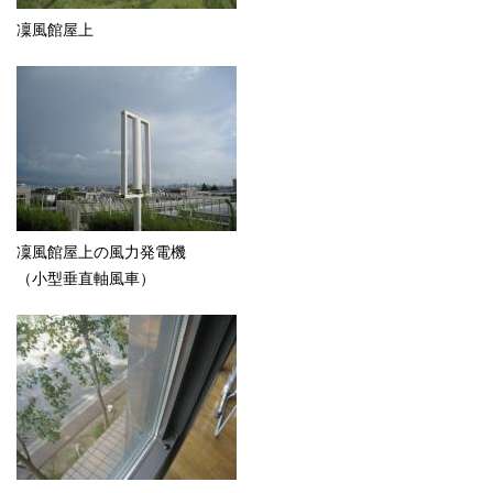
凜風館屋上
凜風館屋上の風力発電機
（小型垂直軸風車）