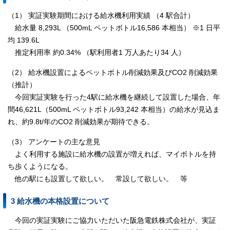
（1） 実証実験期間における給水機利用実績 （4 駅合計）
給水量 8,293L （500mL ペットボトル16,586 本相当） ※1 日平
均 139.6L
推定利用率 約0.34% （駅利用者1 万人あたり34 人）
（2） 給水機設置によるペットボトル削減効果及びCO2 削減効果
（推計）
今回実証実験を行った4駅に給水機を継続して設置した場合、年
間46,621L（500mL ペットボトル93,242 本相当）の給水が見込ま
れ、約9.8t/年のCO2 削減効果が期待できる。
（3） アンケートの主な意見
よく利用する施設に給水機の設置が増えれば、マイボトルを持
ち歩くようになる。
他の駅にも設置して欲しい。 常設して欲しい。 等
3 給水機の本格設置について
今回の実証実験にご協力いただいた阪急電鉄株式会社が、実証