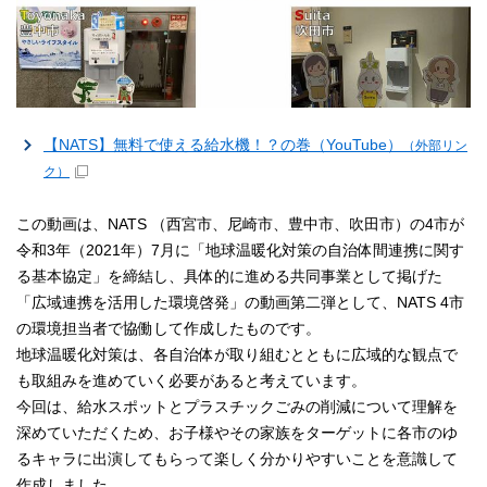
【NATS】無料で使える給水機！？の巻（YouTube）
（外部リン
ク）
この動画は、NATS （西宮市、尼崎市、豊中市、吹田市）の4市が
令和3年（2021年）7月に「地球温暖化対策の自治体間連携に関す
る基本協定」を締結し、具体的に進める共同事業として掲げた
「広域連携を活用した環境啓発」の動画第二弾として、NATS 4市
の環境担当者で協働して作成したものです。
地球温暖化対策は、各自治体が取り組むとともに広域的な観点で
も取組みを進めていく必要があると考えています。
今回は、給水スポットとプラスチックごみの削減について理解を
深めていただくため、お子様やその家族をターゲットに各市のゆ
るキャラに出演してもらって楽しく分かりやすいことを意識して
作成しました。