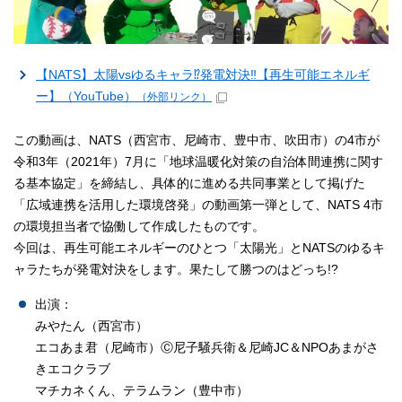
【NATS】太陽vsゆるキャラ⁉発電対決‼【再生可能エネルギ
ー】（YouTube）
（外部リンク）
この動画は、NATS（西宮市、尼崎市、豊中市、吹田市）の4市が
令和3年（2021年）7月に「地球温暖化対策の自治体間連携に関す
る基本協定」を締結し、具体的に進める共同事業として掲げた
「広域連携を活用した環境啓発」の動画第一弾として、NATS 4市
の環境担当者で協働して作成したものです。
今回は、再生可能エネルギーのひとつ「太陽光」とNATSのゆるキ
ャラたちが発電対決をします。果たして勝つのはどっち!?
出演：
みやたん（西宮市）
エコあま君（尼崎市）Ⓒ尼子騒兵衛＆尼崎JC＆NPOあまがさ
きエコクラブ
マチカネくん、テラムラン（豊中市）