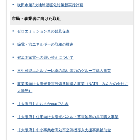
吹田市第2次地球温暖化対策新実行計画
市民・事業者に向けた取組
ゼロエミッション車の普及促進
節電・節エネルギーの取組の推進
省エネ家電への買い替えについて
再生可能エネルギー比率の高い電力のグループ購入事業
事業者向け太陽光発電設備共同購入事業（NATS みんなの会社に
太陽光）
【大阪府】おおさかecoでんき
【大阪府】住宅向け太陽光パネル・蓄電池等の共同購入事業
【大阪府】中小事業者高効率空調機導入支援事業補助金