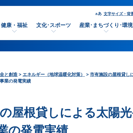
文字サイズ・背
健康・福祉
文化･スポーツ
産業･まちづくり･環境
全と創造
>
エネルギー（地球温暖化対策）
>
市有施設の屋根貸し
事業の発電実績
設の屋根貸しによる太陽
業の発電実績