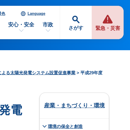
景色
Language
安心・安全
市政
さがす
緊急・災害
による太陽光発電システム設置促進事業
> 平成29年度
産業・まちづくり・環境
光発電
環境の保全と創造