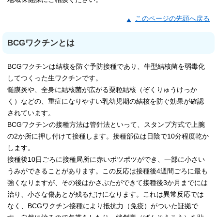
このページの先頭へ戻る
BCGワクチンとは
BCGワクチンは結核を防ぐ予防接種であり、牛型結核菌を弱毒化
してつくった生ワクチンです。
髄膜炎や、全身に結核菌が広がる粟粒結核（ぞくりゅうけっか
く）などの、重症になりやすい乳幼児期の結核を防ぐ効果が確認
されています。
BCGワクチンの接種方法は管針法といって、スタンプ方式で上腕
の2か所に押し付けて接種します。接種部位は日陰で10分程度乾か
します。
接種後10日ごろに接種局所に赤いポツポツができ、一部に小さい
うみができることがあります。この反応は接種後4週間ごろに最も
強くなりますが、その後はかさぶたができて接種後3か月までには
治り、小さな傷あとが残るだけになります。これは異常反応では
なく、BCGワクチン接種により抵抗力（免疫）がついた証拠で