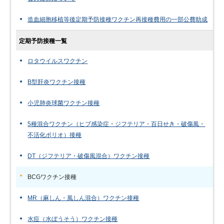
造血細胞移植等後定期予防接種ワクチン再接種費用の一部公費助成
定期予防接種一覧
ロタウイルスワクチン
B型肝炎ワクチン接種
小児肺炎球菌ワクチン接種
5種混合ワクチン（ヒブ感染症・ジフテリア・百日せき・破傷風・
不活化ポリオ）接種
DT（ジフテリア・破傷風混合）ワクチン接種
BCGワクチン接種
MR（麻しん・風しん混合）ワクチン接種
水痘（水ぼうそう）ワクチン接種