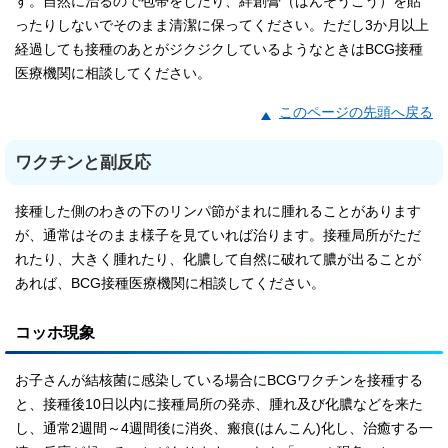
す。自然に治るので包帯をしたり、絆創膏（ばんそうこう）を貼
ったりしないでそのまま清潔に保ってください。ただし3か月以上
経過しても接種のあとがジクジクしているようなときはBCG接種
医療機関に相談してください。
このページの先頭へ戻る
ワクチンと副反応
接種した側のわきの下のリンパ節がまれに腫れることがあります
が、通常はそのまま様子を見ていれば治ります。接種局所がただ
れたり、大きく腫れたり、化膿して自然に破れて膿が出ることが
あれば、BCG接種医療機関に相談してください。
コッホ現象
お子さんが結核菌に感染している場合にBCGワクチンを接種する
と、接種後10日以内に接種局所の発赤、腫れ及び化膿などを来た
し、通常2週間～4週間後に消炎、瘢痕(はんこん)化し、治癒する一