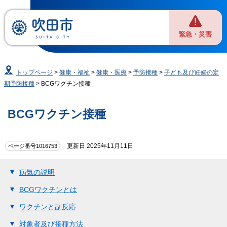
緊急・災害
トップページ
>
健康・福祉
>
健康・医療
>
予防接種
>
子ども及び妊婦の定
期予防接種
> BCGワクチン接種
BCGワクチン接種
更新日 2025年11月11日
ページ番号1016753
病気の説明
BCGワクチンとは
ワクチンと副反応
対象者及び接種方法