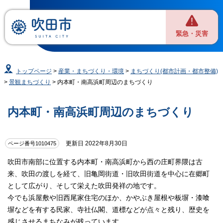
緊急・災害
トップページ
>
産業・まちづくり・環境
>
まちづくり(都市計画・都市整備)
>
景観まちづくり
> 内本町・南高浜町周辺のまちづくり
内本町・南高浜町周辺のまちづくり
更新日 2022年8月30日
ページ番号1010475
吹田市南部に位置する内本町・南高浜町から西の庄町界隈は古
来、吹田の渡しを経て、旧亀岡街道・旧吹田街道を中心に在郷町
として広がり、そして栄えた吹田発祥の地です。
今でも浜屋敷や旧西尾家住宅のほか、かやぶき屋根や板塀・漆喰
塀などを有する民家、寺社仏閣、道標などが点々と残り、歴史を
感じさせるまちなみが残っています。