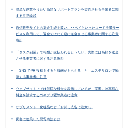
簡単な副業をうたい高額なサポートプランを契約させる事業者に関
する注意喚起
通信販売サイトの返金手続を装い、××ペイといったコード決済サー
ビスを利用して、返金ではなく逆に送金させる事業者に関する注意
喚起
「タスク副業」で報酬が支払われるとうたい、実際には高額を送金
させる事業者に関する注意喚起
「SNS でPR 投稿をすると報酬がもらえる」と エステサロンで勧
誘する事業者に注意
ウェブサイト上では低額な料金を表示しているが、実際には高額な
料金を請求するゴキブリ駆除業者に注意
サプリメント・化粧品など「お試し広告に注意‼」
災害に便乗した悪質商法とは