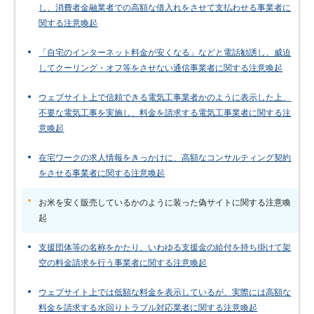
し、消費者金融業者での高額な借入れをさせて支払わせる事業者に
関する注意喚起
「自宅のインターネット料金が安くなる」などと電話勧誘し、威迫
してクーリング・オフ等をさせない通信事業者に関する注意喚起
ウェブサイト上で信頼できる電気工事業者かのように表示した上、
不要な電気工事を実施し、料金を請求する電気工事業者に関する注
意喚起
在宅ワークの求人情報をきっかけに、高額なコンサルティング契約
をさせる事業者に関する注意喚起
お米を安く販売しているかのように装った偽サイトに関する注意喚
起
支援団体等の名称をかたり、いわゆる支援金の給付を持ち掛けて架
空の料金請求を行う事業者に関する注意喚起
ウェブサイト上では低額な料金を表示しているが、実際には高額な
料金を請求する水回りトラブル対応業者に関する注意喚起