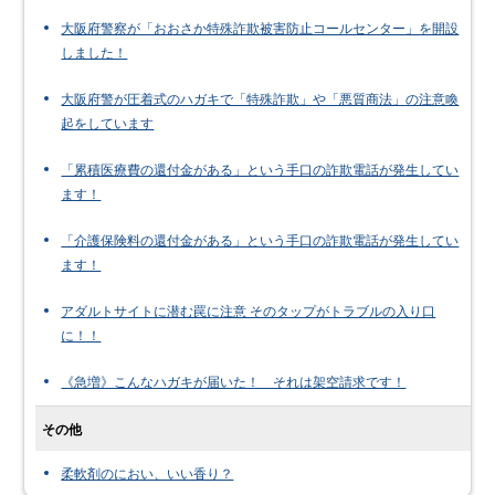
大阪府警察が「おおさか特殊詐欺被害防止コールセンター」を開設
しました！
大阪府警が圧着式のハガキで「特殊詐欺」や「悪質商法」の注意喚
起をしています
「累積医療費の還付金がある」という手口の詐欺電話が発生してい
ます！
「介護保険料の還付金がある」という手口の詐欺電話が発生してい
ます！
アダルトサイトに潜む罠に注意 そのタップがトラブルの入り口
に！！
《急増》こんなハガキが届いた！ それは架空請求です！
その他
柔軟剤のにおい、いい香り？