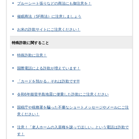
ブルーシート張りなどの商法にも御注意を！
催眠商法（SF商法）に注意しましょう
お米の詐欺サイトにご注意ください！
特殊詐欺に関すること
特殊詐欺に注意！
国際電話による詐欺が増えています！
「カードを預かる」それは詐欺です!!!
令和6年能登半島地震に便乗した詐欺にご注意ください
国税庁や税務署を騙った不審なショートメッセージやメールにご注
意ください！
注意！「老人ホームの入居権を譲ってほしい」という電話は詐欺で
す！