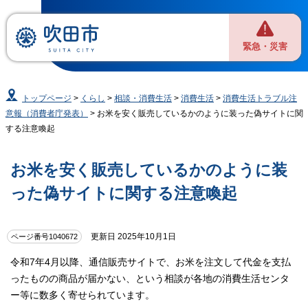
緊急・災害
トップページ
>
くらし
>
相談・消費生活
>
消費生活
>
消費生活トラブル注
意報（消費者庁発表）
> お米を安く販売しているかのように装った偽サイトに関
する注意喚起
お米を安く販売しているかのように装
った偽サイトに関する注意喚起
更新日 2025年10月1日
ページ番号1040672
令和7年4月以降、通信販売サイトで、お米を注文して代金を支払
ったものの商品が届かない、という相談が各地の消費生活センタ
ー等に数多く寄せられています。