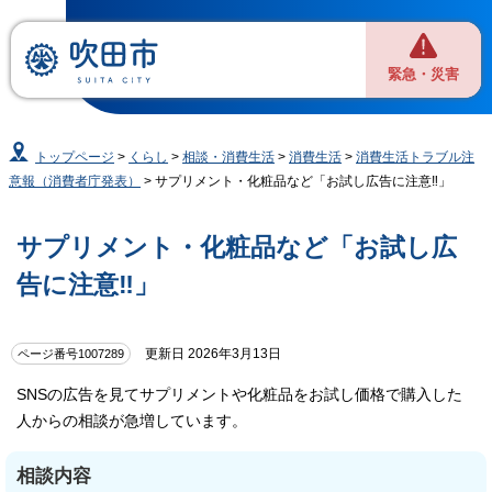
緊急・災害
トップページ
>
くらし
>
相談・消費生活
>
消費生活
>
消費生活トラブル注
意報（消費者庁発表）
> サプリメント・化粧品など「お試し広告に注意‼」
サプリメント・化粧品など「お試し広
告に注意‼」
更新日 2026年3月13日
ページ番号1007289
SNSの広告を見てサプリメントや化粧品をお試し価格で購入した
人からの相談が急増しています。
相談内容