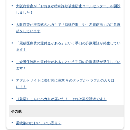
大阪府警察が「おおさか特殊詐欺被害防止コールセンター」を開設
しました！
大阪府警が圧着式のハガキで「特殊詐欺」や「悪質商法」の注意喚
起をしています
「累積医療費の還付金がある」という手口の詐欺電話が発生してい
ます！
「介護保険料の還付金がある」という手口の詐欺電話が発生してい
ます！
アダルトサイトに潜む罠に注意 そのタップがトラブルの入り口
に！！
《急増》こんなハガキが届いた！ それは架空請求です！
その他
柔軟剤のにおい、いい香り？