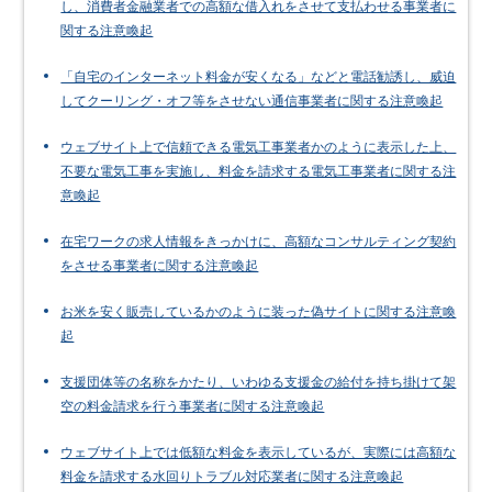
し、消費者金融業者での高額な借入れをさせて支払わせる事業者に
関する注意喚起
「自宅のインターネット料金が安くなる」などと電話勧誘し、威迫
してクーリング・オフ等をさせない通信事業者に関する注意喚起
ウェブサイト上で信頼できる電気工事業者かのように表示した上、
不要な電気工事を実施し、料金を請求する電気工事業者に関する注
意喚起
在宅ワークの求人情報をきっかけに、高額なコンサルティング契約
をさせる事業者に関する注意喚起
お米を安く販売しているかのように装った偽サイトに関する注意喚
起
支援団体等の名称をかたり、いわゆる支援金の給付を持ち掛けて架
空の料金請求を行う事業者に関する注意喚起
ウェブサイト上では低額な料金を表示しているが、実際には高額な
料金を請求する水回りトラブル対応業者に関する注意喚起