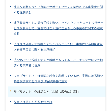
簡単な副業をうたい高額なサポートプランを契約させる事業者に関
する注意喚起
通信販売サイトの返金手続を装い、××ペイといったコード決済サー
ビスを利用して、返金ではなく逆に送金させる事業者に関する注意
喚起
「タスク副業」で報酬が支払われるとうたい、実際には高額を送金
させる事業者に関する注意喚起
「SNS でPR 投稿をすると報酬がもらえる」と エステサロンで勧
誘する事業者に注意
ウェブサイト上では低額な料金を表示しているが、実際には高額な
料金を請求するゴキブリ駆除業者に注意
サプリメント・化粧品など「お試し広告に注意‼」
災害に便乗した悪質商法とは