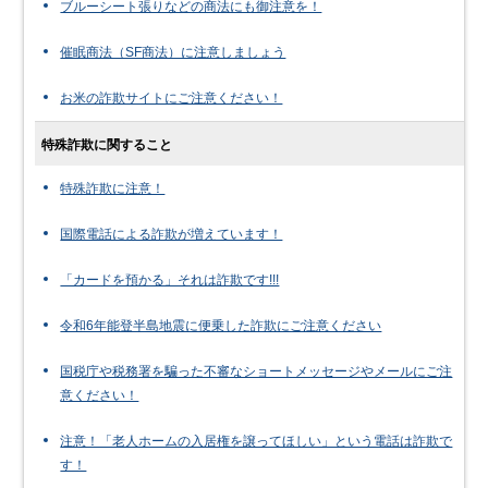
ブルーシート張りなどの商法にも御注意を！
催眠商法（SF商法）に注意しましょう
お米の詐欺サイトにご注意ください！
特殊詐欺に関すること
特殊詐欺に注意！
国際電話による詐欺が増えています！
「カードを預かる」それは詐欺です!!!
令和6年能登半島地震に便乗した詐欺にご注意ください
国税庁や税務署を騙った不審なショートメッセージやメールにご注
意ください！
注意！「老人ホームの入居権を譲ってほしい」という電話は詐欺で
す！