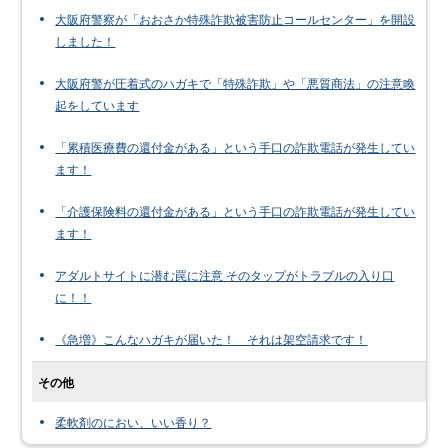
大阪府警察が「おおさか特殊詐欺被害防止コールセンター」を開設
しました！
大阪府警が圧着式のハガキで「特殊詐欺」や「悪質商法」の注意喚
起をしています
「累積医療費の還付金がある」という手口の詐欺電話が発生してい
ます！
「介護保険料の還付金がある」という手口の詐欺電話が発生してい
ます！
アダルトサイトに潜む罠に注意 そのタップがトラブルの入り口
に！！
《急増》こんなハガキが届いた！ それは架空請求です！
その他
柔軟剤のにおい、いい香り？