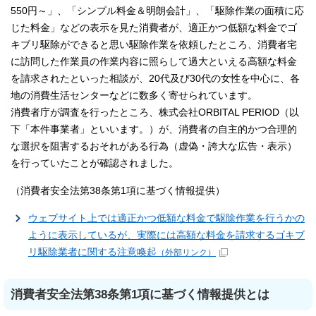
550円～」、「シンプル料金＆明朗会計」、「駆除作業の面積に応
じた料金」などの表示を見た消費者が、適正かつ低額な料金でゴ
キブリ駆除ができると思い駆除作業を依頼したところ、消費者宅
に訪問した作業員の作業内容に照らして過大といえる高額な料金
を請求されたといった相談が、20代及び30代の女性を中心に、各
地の消費生活センターなどに数多く寄せられています。
消費者庁が調査を行ったところ、株式会社ORBITAL PERIOD（以
下「本件事業者」といいます。）が、消費者の自主的かつ合理的
な選択を阻害するおそれがある行為（虚偽・誇大な広告・表示）
を行っていたことが確認されました。
（消費者安全法第38条第1項に基づく情報提供）
ウェブサイト上では適正かつ低額な料金で駆除作業を行うかの
ように表示しているが、実際には高額な料金を請求するゴキブ
リ駆除業者に関する注意喚起
（外部リンク）
消費者安全法第38条第1項に基づく情報提供とは