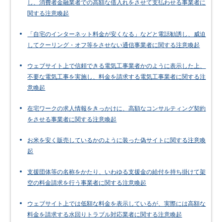
し、消費者金融業者での高額な借入れをさせて支払わせる事業者に
関する注意喚起
「自宅のインターネット料金が安くなる」などと電話勧誘し、威迫
してクーリング・オフ等をさせない通信事業者に関する注意喚起
ウェブサイト上で信頼できる電気工事業者かのように表示した上、
不要な電気工事を実施し、料金を請求する電気工事業者に関する注
意喚起
在宅ワークの求人情報をきっかけに、高額なコンサルティング契約
をさせる事業者に関する注意喚起
お米を安く販売しているかのように装った偽サイトに関する注意喚
起
支援団体等の名称をかたり、いわゆる支援金の給付を持ち掛けて架
空の料金請求を行う事業者に関する注意喚起
ウェブサイト上では低額な料金を表示しているが、実際には高額な
料金を請求する水回りトラブル対応業者に関する注意喚起