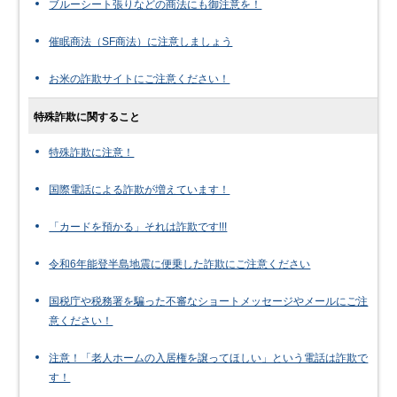
ブルーシート張りなどの商法にも御注意を！
催眠商法（SF商法）に注意しましょう
お米の詐欺サイトにご注意ください！
特殊詐欺に関すること
特殊詐欺に注意！
国際電話による詐欺が増えています！
「カードを預かる」それは詐欺です!!!
令和6年能登半島地震に便乗した詐欺にご注意ください
国税庁や税務署を騙った不審なショートメッセージやメールにご注
意ください！
注意！「老人ホームの入居権を譲ってほしい」という電話は詐欺で
す！