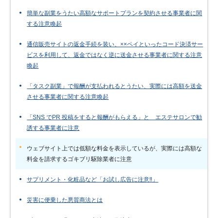
簡単な副業をうたい高額なサポートプランを契約させる事業者に関
する注意喚起
通信販売サイトの返金手続を装い、××ペイといったコード決済サー
ビスを利用して、返金ではなく逆に送金させる事業者に関する注意
喚起
「タスク副業」で報酬が支払われるとうたい、実際には高額を送金
させる事業者に関する注意喚起
「SNS でPR 投稿をすると報酬がもらえる」と エステサロンで勧
誘する事業者に注意
ウェブサイト上では低額な料金を表示しているが、実際には高額な
料金を請求するゴキブリ駆除業者に注意
サプリメント・化粧品など「お試し広告に注意‼」
災害に便乗した悪質商法とは