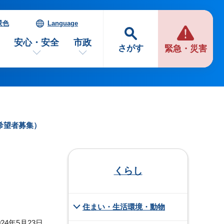
景色
Language
安心・安全
市政
さがす
緊急・災害
希望者募集）
くらし
住まい・生活環境・動物
24年5月23日