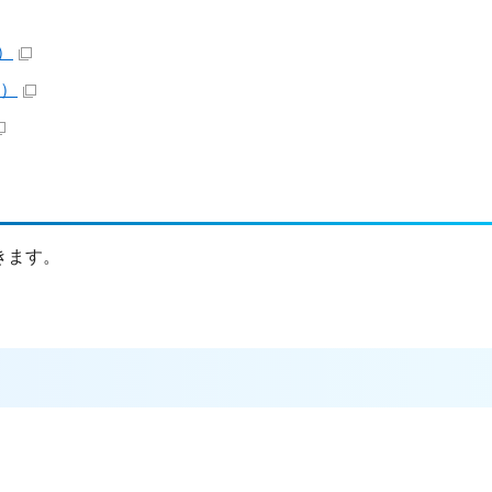
）
B）
きます。
。