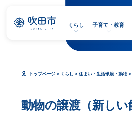
くらし
子育て・教育
トップページ
>
くらし
>
住まい・生活環境・動物
動物の譲渡（新しい