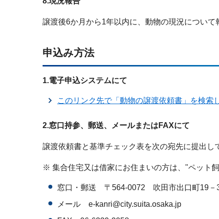
8.現況報告
譲渡後6か月から1年以内に、動物の現況について
申込み方法
1.電子申込システムにて
このリンク先で「動物の譲渡依頼書」を検索
2.窓口持参、郵送、メールまたはFAXにて
譲渡依頼書と基準チェック表を次の宛先に提出し
※ 集合住宅又は借家にお住まいの方は、"ペット
窓口・郵送 〒564-0072 吹田市出口町1
メール e-kanri@city.suita.osaka.jp