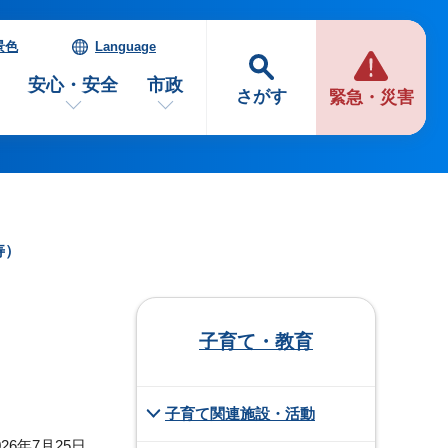
景色
Language
安心・安全
市政
さがす
緊急・災害
寿）
子育て・教育
子育て関連施設・活動
26年7月25日