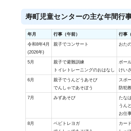
寿町児童センターの主な年間行
年月
行事（午前）
行事
令和8年4月
親子でコンサート
おた
(2026年)
5月
親子で避難訓練
ボー
トイレトレーニングのおはなし
けい
6月
親子でうんどうあそび
スポ
でんしゃであそぼう
防犯
7月
みずあそび
たな
うん
お仕
8月
ベビトレヨガ
カー