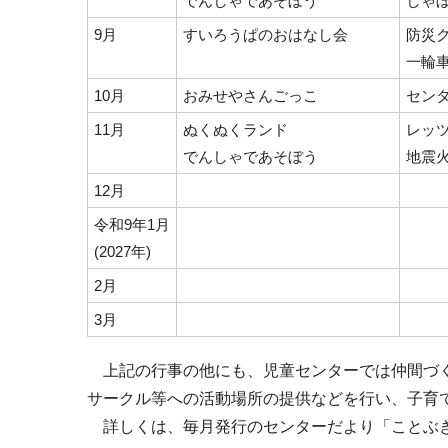
でんしゃであそぼう
しゃ
9月
すいろうぱのおはなし会
防災
一輪
10月
おみせやさんごっこ
セン
11月
ぬくぬくランド
レッ
でんしゃであそぼう
地震
12月
令和9年1月
(2027年)
2月
3月
上記の行事の他にも、児童センターでは仲間づく
サークル等への活動場所の提供などを行い、子育
詳しくは、毎月発行のセンターだより「ことぶ