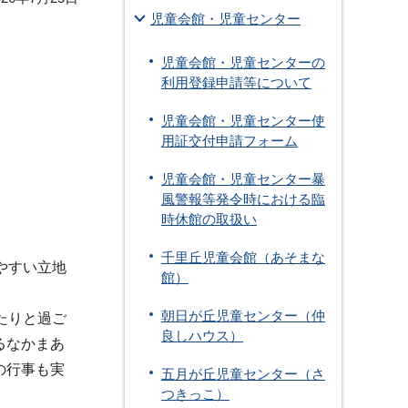
児童会館・児童センター
児童会館・児童センターの
利用登録申請等について
児童会館・児童センター使
用証交付申請フォーム
児童会館・児童センター暴
風警報等発令時における臨
時休館の取扱い
千里丘児童会館（あそまな
やすい立地
館）
朝日が丘児童センター（仲
たりと過ご
良しハウス）
るなかまあ
の行事も実
五月が丘児童センター（さ
つきっこ）