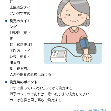
計
上腕測定タイ
プがおすすめ
測定のタイミ
ング
1日2回（朝・
夜）
朝：起床後1時
間以内、トイ
レ後、朝食・
服薬前
夜：寝る前、
入浴や飲食の直後は避ける
測定時のポイント
いすに座って1～2分たってから測定する
薄手のシャツであれば、巻いたままで測定してよい
カフは心臓と同じ高さで測定する
このページの先頭へ戻る