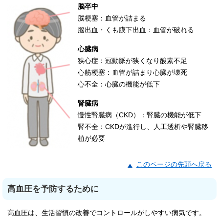
脳卒中
脳梗塞：血管が詰まる
脳出血・くも膜下出血：血管が破れる
心臓病
狭心症：冠動脈が狭くなり酸素不足
心筋梗塞：血管が詰まり心臓が壊死
心不全：心臓の機能が低下
腎臓病
慢性腎臓病（CKD）：腎臓の機能が低下
腎不全：CKDが進行し、人工透析や腎臓移
植が必要
このページの先頭へ戻る
高血圧を予防するために
高血圧は、生活習慣の改善でコントロールがしやすい病気です。