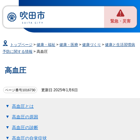
緊急・災害
トップページ
>
健康・福祉
>
健康・医療
>
健康づくり
>
健康と生活習慣病
予防に関する情報
> 高血圧
高血圧
更新日 2025年1月6日
ページ番号1016730
高血圧とは
高血圧の原因
高血圧の診断
高血圧の自覚症状