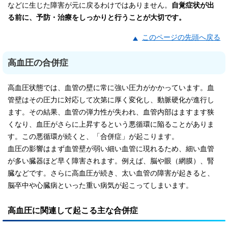
などに生じた障害が元に戻るわけではありません。
自覚症状が出
る前に、予防・治療をしっかりと行うことが大切です。
このページの先頭へ戻る
高血圧の合併症
高血圧状態では、血管の壁に常に強い圧力がかかっています。血
管壁はその圧力に対応して次第に厚く変化し、動脈硬化が進行し
ます。その結果、血管の弾力性が失われ、血管内部はますます狭
くなり、血圧がさらに上昇するという悪循環に陥ることがありま
す。この悪循環が続くと、「合併症」が起こります。
血圧の影響はまず血管壁が弱い細い血管に現れるため、細い血管
が多い臓器ほど早く障害されます。例えば、脳や眼（網膜）、腎
臓などです。さらに高血圧が続き、太い血管の障害が起きると、
脳卒中や心臓病といった重い病気が起こってしまいます。
高血圧に関連して起こる主な合併症