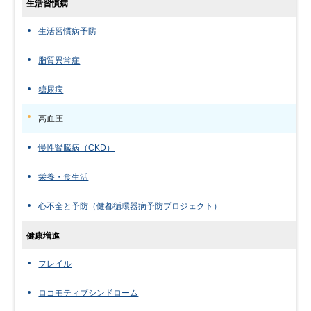
生活習慣病
生活習慣病予防
脂質異常症
糖尿病
高血圧
慢性腎臓病（CKD）
栄養・食生活
心不全と予防（健都循環器病予防プロジェクト）
健康増進
フレイル
ロコモティブシンドローム