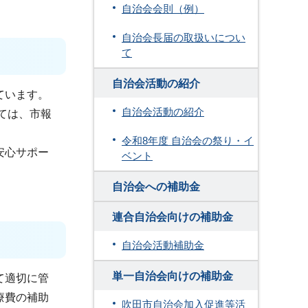
自治会会則（例）
自治会長届の取扱いについ
て
自治会活動の紹介
ています。
自治会活動の紹介
ては、市報
令和8年度 自治会の祭り・イ
安心サポー
ベント
自治会への補助金
連合自治会向けの補助金
自治会活動補助金
単一自治会向けの補助金
て適切に管
療費の補助
吹田市自治会加入促進等活