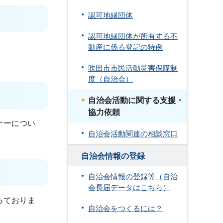
認可地縁団体
認可地縁団体が所有する不
動産に係る登記の特例
吹田市市民活動災害保障制
度（自治会）
自治会活動に関する支援・
協力依頼
ナーについ
自治会活動関連の相談窓口
自治会情報の登録
自治会情報の登録等（自治
会長届データはこちら）
っておりま
自治会をつくるには？