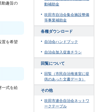
活動趣旨の
動補助金
吹田市自治会集会施設整備
等事業補助金
各種ダウンロード
設置を希望
自治会ハンドブック
自治会加入促進チラシ
回覧について
回覧（市民自治推進室に提
供のあった文書データ）
材一式を給
その他
吹田市連合自治会ネットワ
ークテーブル