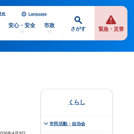
景色
Language
安心・安全
市政
さがす
緊急・災害
くらし
市民活動・自治会
026年4月9日