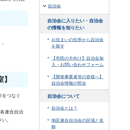
自治会
自治会に入りたい・自治会
の情報を知りたい
お住まいの住所から自治会
）。
を探す
【市民の方向け】自治会加
入・お問い合わせフォーム
【開発事業者等の皆様へ】
室】
自治会情報の照会
市をつなぐ
自治会について
自治会とは？
、各連合自治
さい。
地区連合自治会の区域と名
称