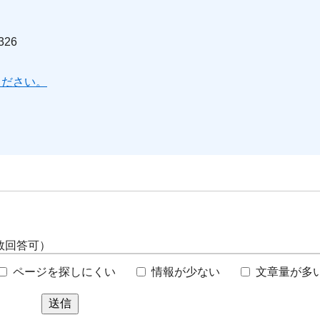
26
ください。
数回答可）
ページを探しにくい
情報が少ない
文章量が多
送信