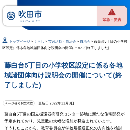
緊急・災害
トップページ
>
くらし
>
市民活動・自治会
>
自治会
> 藤白台5丁目の小学校
区設定に係る各地域諸団体向け説明会の開催について(終了しました)
藤白台5丁目の小学校区設定に係る各地
域諸団体向け説明会の開催について(終
了しました)
更新日 2022年11月8日
ページ番号1023422
藤白台5丁目の国立循環器病研究センター跡地に新たな住宅開発が
予定されており、児童数の大幅な増加が見込まれています。
そうしたことから、教育委員会が学校規模適正化の方向性を検討