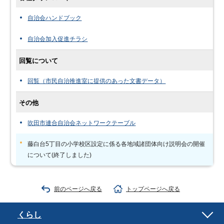
自治会ハンドブック
自治会加入促進チラシ
回覧について
回覧（市民自治推進室に提供のあった文書データ）
その他
吹田市連合自治会ネットワークテーブル
藤白台5丁目の小学校区設定に係る各地域諸団体向け説明会の開催
について(終了しました)
前のページへ戻る
トップページへ戻る
くらし