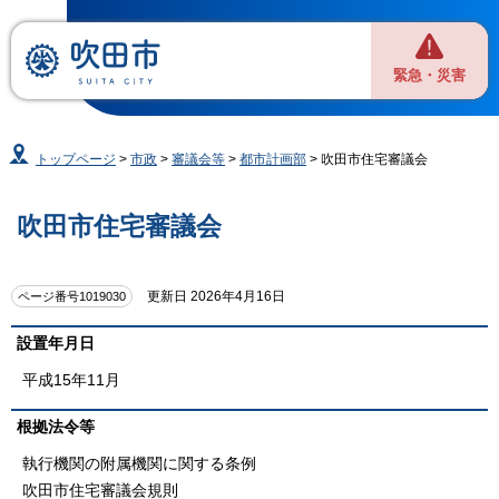
緊急・災害
トップページ
>
市政
>
審議会等
>
都市計画部
> 吹田市住宅審議会
吹田市住宅審議会
更新日 2026年4月16日
ページ番号1019030
設置年月日
平成15年11月
根拠法令等
執行機関の附属機関に関する条例
吹田市住宅審議会規則