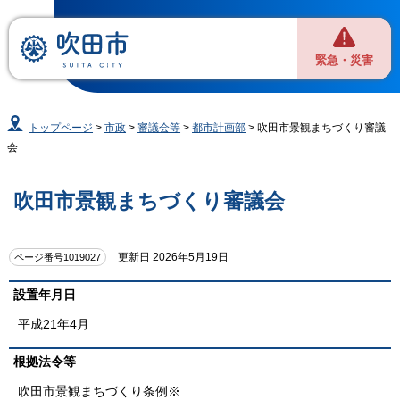
緊急・災害
トップページ
>
市政
>
審議会等
>
都市計画部
> 吹田市景観まちづくり審議
会
吹田市景観まちづくり審議会
更新日 2026年5月19日
ページ番号1019027
設置年月日
平成21年4月
根拠法令等
吹田市景観まちづくり条例※