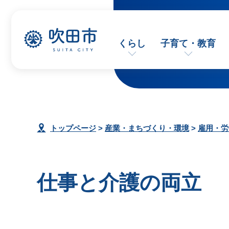
くらし
子育て・教育
トップページ
>
産業・まちづくり・環境
>
雇用・労
仕事と介護の両立