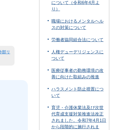
について（令和6年4月よ
り）
職場におけるメンタルヘル
スの対策について
労働者協同組合法について
人権デューデリジェンスに
外部リ
ついて
医療従事者の勤務環境の改
善に向けた取組みの推進
ハラスメント防止措置につ
いて
育児・介護休業法及び次世
代育成支援対策推進法改正
されました。令和7年4月1日
から段階的に施行されま