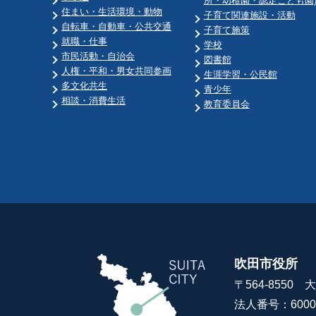
所・幼稚園・認定こども園
住まい・生活環境・動物
子育て関連施設・活動
自転車・自動車・公共交通
子育て施策
就職・仕事
学校
市民活動・自治会
図書館
人権・平和・男女共同参画
生涯学習・公民館
多文化共生
青少年
相談・消費生活
教育委員会
吹田市役所
〒564-8550
法人番号：60000