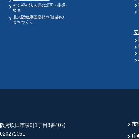
)
社会福祉法人等の認可・指導
監査
北大阪健康医療都市(健都)の
まちづくり
安
市
 大阪府吹田市泉町1丁目3番40号
20272051
庁