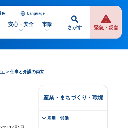
景色
Language
安心・安全
市政
さがす
緊急・災害
む）
> 仕事と介護の両立
産業・まちづくり・環境
雇用・労働
24年12月9日