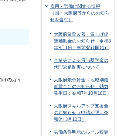
雇用・労働に関する情報
（国・大阪府等からのお知ら
せを含む）
大阪府業務改善・賃上げ促
進補助金のお知らせ（令和8
年9月1日～事前登録開始）
企業等による貸与奨学金の
代理返還制度について
向けのガイ
大阪府最低賃金（地域別最
低賃金）のお知らせ（効力
発生日：令和7年10月16日）
大阪府スキルアップ支援金
のお知らせ（申請期限：令
和8年3月10日）
労働条件明示のルール変更