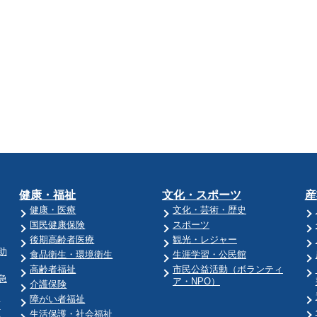
健康・福祉
文化・スポーツ
産
健康・医療
文化・芸術・歴史
国民健康保険
スポーツ
後期高齢者医療
観光・レジャー
助
食品衛生・環境衛生
生涯学習・公民館
高齢者福祉
市民公益活動（ボランティ
急
ア・NPO）
介護保険
障がい者福祉
育
生活保護・社会福祉