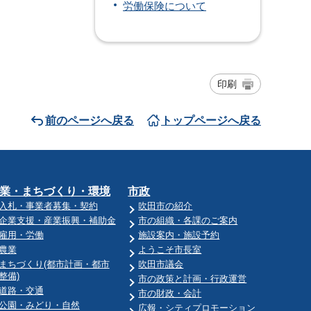
労働保険について
印刷
前のページへ戻る
トップページへ戻る
業・まちづくり・環境
市政
入札・事業者募集・契約
吹田市の紹介
企業支援・産業振興・補助金
市の組織・各課のご案内
雇用・労働
施設案内・施設予約
農業
ようこそ市長室
まちづくり(都市計画・都市
吹田市議会
整備)
市の政策と計画・行政運営
道路・交通
市の財政・会計
公園・みどり・自然
広報・シティプロモーション