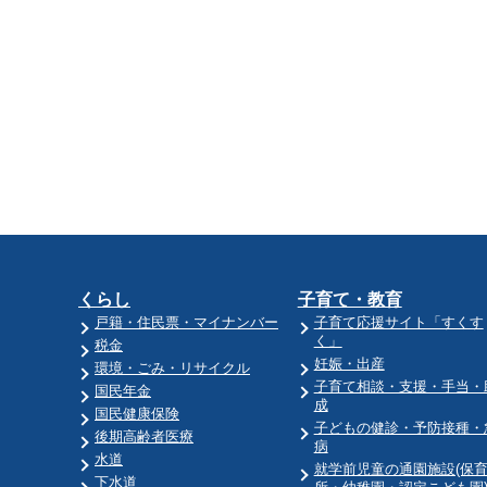
くらし
子育て・教育
戸籍・住民票・マイナンバー
子育て応援サイト「すくす
く」
税金
妊娠・出産
環境・ごみ・リサイクル
子育て相談・支援・手当・
国民年金
成
国民健康保険
子どもの健診・予防接種・
後期高齢者医療
病
水道
就学前児童の通園施設(保
下水道