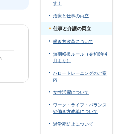
す！
治療と仕事の両立
仕事と介護の両立
働き方改革について
無期転換ルール（令和6年4
い
月より）
ハロートレーニングのご案
内
女性活躍について
ワーク・ライフ・バランス
や働き方改革について
過労死防止について