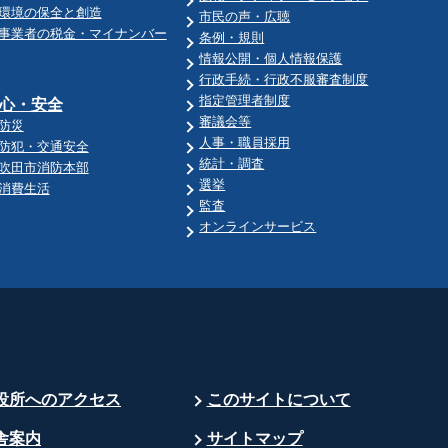
環境の保全と創造
市民の声・広聴
事業者の税金・マイナンバー
条例・規則
情報公開・個人情報保護
行政手続・行政不服審査制度
指定管理者制度
心・安全
審議会等
防災
人事・職員採用
防犯・交通安全
統計・調査
吹田市消防本部
選挙
消費生活
監査
オンラインサービス
役所へのアクセス
このサイトについて
舎案内
サイトマップ