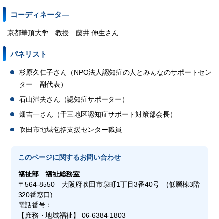
コーディネータ―
京都華頂大学 教授 藤井 伸生さん
パネリスト
杉原久仁子さん（NPO法人認知症の人とみんなのサポートセン
ター 副代表）
石山満夫さん（認知症サポーター）
畑吉一さん（千三地区認知症サポート対策部会長）
吹田市地域包括支援センター職員
このページに関する
お問い合わせ
福祉部
福祉総務室
〒564-8550 大阪府吹田市泉町1丁目3番40号 (低層棟3階
320番窓口)
電話番号：
【庶務・地域福祉】 06-6384-1803