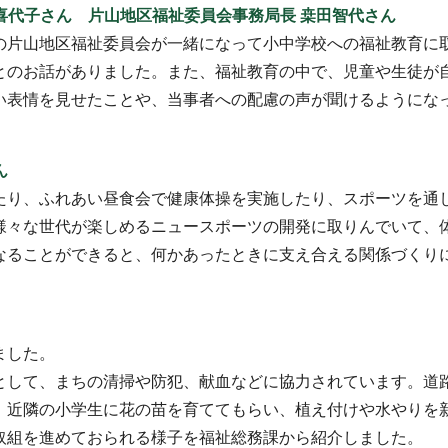
元喜代子さん 片山地区福祉委員会事務局長 桒田智代さん
の片山地区福祉委員会が一緒になって小中学校への福祉教育に
とのお話がありました。また、福祉教育の中で、児童や生徒が
い表情を見せたことや、当事者への配慮の声が聞けるようにな
ん
たり、ふれあい昼食会で健康体操を実施したり、スポーツを通
様々な世代が楽しめるニュースポーツの開発に取りんでいて、
なることができると、何かあったときに支え合える関係づくり
ました。
として、まちの清掃や防犯、献血などに協力されています。道
、近隣の小学生に花の苗を育ててもらい、植え付けや水やりを
取組を進めておられる様子を福祉総務課から紹介しました。