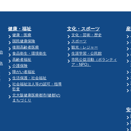
健康・福祉
文化・スポーツ
産
健康・医療
文化・芸術・歴史
国民健康保険
スポーツ
後期高齢者医療
観光・レジャー
助
食品衛生・環境衛生
生涯学習・公民館
高齢者福祉
市民公益活動（ボランティ
急
ア・NPO）
介護保険
障がい者福祉
育
生活保護・社会福祉
)
社会福祉法人等の認可・指導
監査
北大阪健康医療都市(健都)の
まちづくり
安