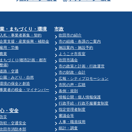
業・まちづくり・環境
市政
入札・事業者募集・契約
吹田市の紹介
企業支援・産業振興・補助金
市の組織・各課のご案内
雇用・労働
施設案内・施設予約
農業
ようこそ市長室
まちづくり(都市計画・都市
吹田市議会
整備)
市の政策と計画・行政運営
道路・交通
市の財政・会計
公園・みどり・自然
広報・シティプロモーション
環境の保全と創造
市民の声・広聴
事業者の税金・マイナンバー
条例・規則
情報公開・個人情報保護
行政手続・行政不服審査制度
指定管理者制度
心・安全
審議会等
防災
人事・職員採用
防犯・交通安全
統計・調査
吹田市消防本部