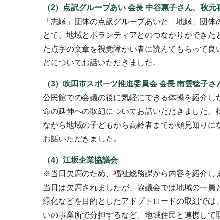
（2）点訳グループあい 会長 中谷惠子さん、秋
「志縁」団体の点訳グループあいと「地縁」団体
とで、地域とボランティアとのつながりができた
た点字の文章を視覚障がい者に読んでもらって良
どについてお話いただきました。
（3）吹田市スポーツ推進委員会 会長 南雲稔子さ
公民館での会議の後に気軽にできる体操を紹介し
命の延伸への取組についてお話いただきました。
ながら地域の子どもから高齢者までが顔見知りに
お話いただきました。
（4）江坂企業協議会
※当日欠席のため、福祉総務課から内容を紹介し
当日は欠席されましたが、協議会では地域の一員
緑化などを目的としたアドプトロードの取組では
いの事業所で分担するなど、地域住民と連携して