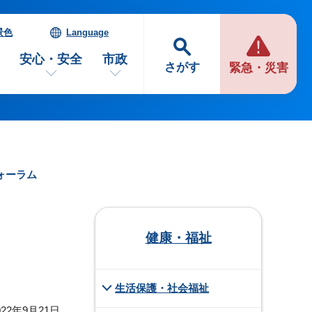
景色
Language
安心・安全
市政
さがす
緊急・災害
ォーラム
健康・福祉
生活保護・社会福祉
22年9月21日