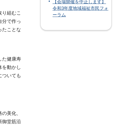
【会場開催を中止します】
令和3年度地域福祉市民フォ
取り組むこ
ーラム
自分で作っ
ったことな
した健康寿
体を動かし
についても
路の美化、
新御堂筋沿