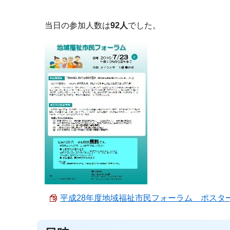
当日の参加人数は
92人
でした。
平成28年度地域福祉市民フォーラム ポスター （P