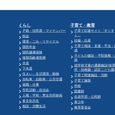
くらし
子育て・教育
戸籍・住民票・マイナンバー
子育て応援サイト「すくす
く」
税金
妊娠・出産
環境・ごみ・リサイクル
子育て相談・支援・手当・
国民年金
成
国民健康保険
子どもの健診・予防接種・
後期高齢者医療
病
水道
就学前児童の通園施設(保
下水道
所・幼稚園・認定こども園
住まい・生活環境・動物
子育て関連施設・活動
自転車・自動車・公共交通
子育て施策
就職・仕事
学校
市民活動・自治会
図書館
人権・平和・男女共同参画
生涯学習・公民館
多文化共生
青少年
相談・消費生活
教育委員会