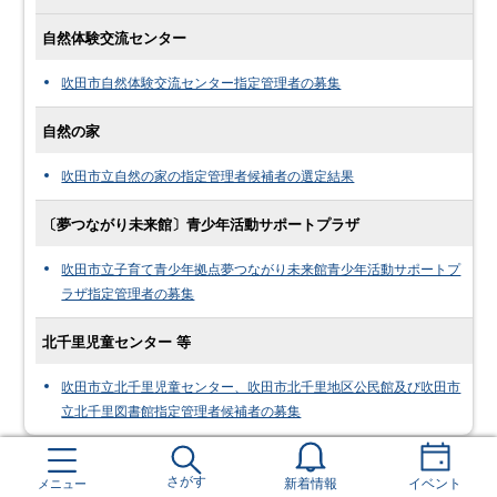
自然体験交流センター
吹田市自然体験交流センター指定管理者の募集
自然の家
吹田市立自然の家の指定管理者候補者の選定結果
〔夢つながり未来館〕青少年活動サポートプラザ
吹田市立子育て青少年拠点夢つながり未来館青少年活動サポートプ
ラザ指定管理者の募集
北千里児童センター 等
吹田市立北千里児童センター、吹田市北千里地区公民館及び吹田市
立北千里図書館指定管理者候補者の募集
さがす
メニュー
新着情報
イベント
前のページへ戻る
トップページへ戻る