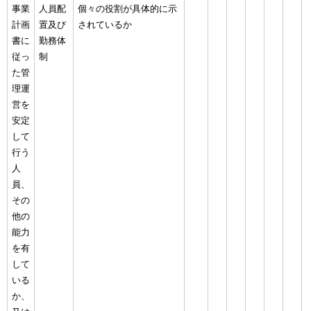
事業
人員配
個々の役割が具体的に示
計画
置及び
されているか
書に
勤務体
従っ
制
た管
理運
営を
安定
して
行う
人
員、
その
他の
能力
を有
して
いる
か、