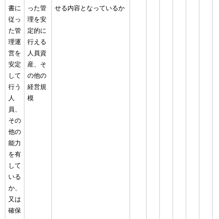
書に
った管
せる内容となっているか
従っ
理を安
た管
定的に
理運
行える
営を
人員資
安定
産、そ
して
の他の
行う
経営規
人
模
員、
その
他の
能力
を有
して
いる
か、
又は
確保