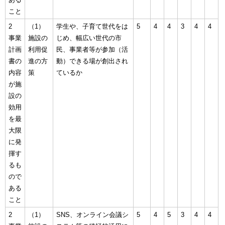
こと
2
（1）
学生や、子育て世代をは
5
4
4
3
4
4
事業
施設の
じめ、幅広い世代の市
計画
利用促
民、事業者等が参加（活
書の
進の方
動）できる場が創出され
内容
策
ているか
が施
設の
効用
を最
大限
に発
揮す
るも
ので
ある
こと
2
（1）
SNS、オンライン会議シ
5
4
5
3
4
4