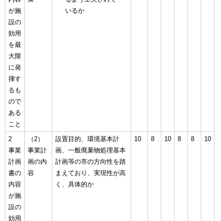
が施
いるか
設の
効用
を最
大限
に発
揮す
るも
ので
ある
こと
2
（2）
設置目的、環境基本計
10
8
10
8
8
10
事業
事業計
画、一般廃棄物処理基本
計画
画の内
計画等の市の方向性を踏
書の
容
まえており、実現性が高
内容
く、具体的か
が施
設の
効用