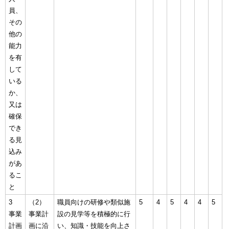
員、
その
他の
能力
を有
して
いる
か、
又は
確保
でき
る見
込み
があ
るこ
と
3
（2）
職員向けの研修や類似施
5
4
5
4
4
5
事業
事業計
設の見学等を積極的に行
計画
画に沿
い、知識・技能を向上さ