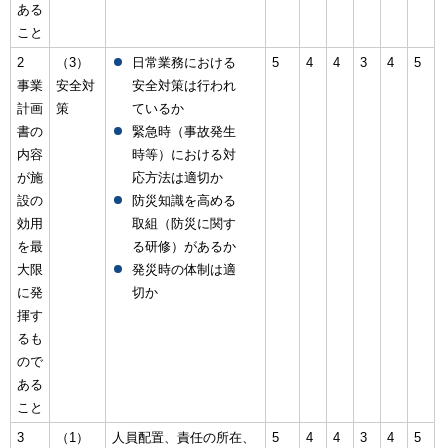
ある
こと
2
（3）
日常業務における
5
4
4
3
4
5
事業
安全対
安全対策は行われ
計画
策
ているか
書の
緊急時（事故発生
内容
時等）における対
が施
応方法は適切か
設の
防災知識を高める
効用
取組（防災に関す
を最
る研修）があるか
大限
発災時の体制は適
に発
切か
揮す
るも
ので
ある
こと
3
（1）
人員配置、責任の所在、
5
4
4
3
4
5