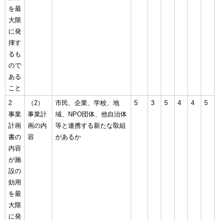
を最
大限
に発
揮す
るも
ので
ある
こと
2
（2）
市民、企業、学校、地
5
3
5
4
4
5
事業
事業計
域、NPO団体、他自治体
計画
画の内
等と連携する新たな取組
書の
容
があるか
内容
が施
設の
効用
を最
大限
に発