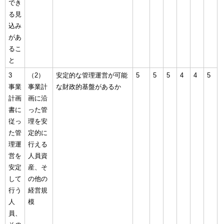
でき
る見
込み
があ
るこ
と
3
（2）
安定的な管理運営が可能
5
5
5
4
4
5
事業
事業計
な財政的基盤があるか
計画
画に沿
書に
った管
従っ
理を安
た管
定的に
理運
行える
営を
人員資
安定
産、そ
して
の他の
行う
経営規
人
模
員、