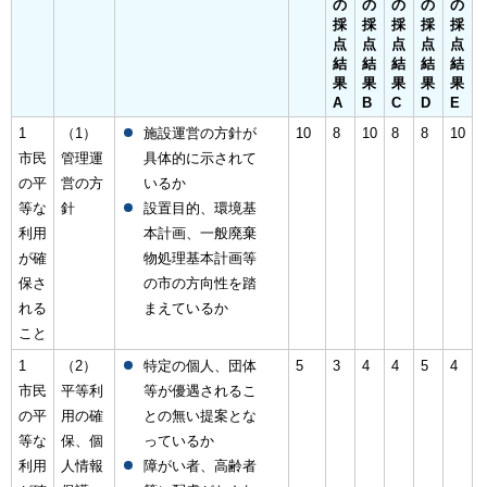
の
の
の
の
の
採
採
採
採
採
点
点
点
点
点
結
結
結
結
結
果
果
果
果
果
A
B
C
D
E
1
（1）
施設運営の方針が
10
8
10
8
8
10
市民
管理運
具体的に示されて
の平
営の方
いるか
等な
針
設置目的、環境基
利用
本計画、一般廃棄
が確
物処理基本計画等
保さ
の市の方向性を踏
れる
まえているか
こと
1
（2）
特定の個人、団体
5
3
4
4
5
4
市民
平等利
等が優遇されるこ
の平
用の確
との無い提案とな
等な
保、個
っているか
利用
人情報
障がい者、高齢者