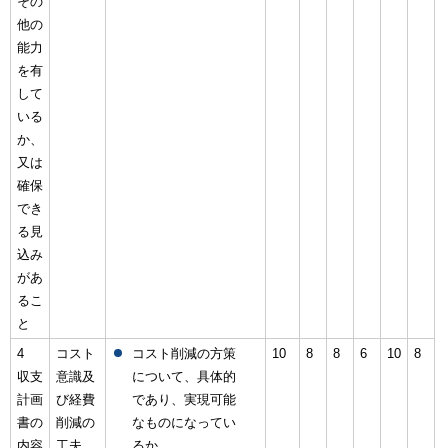
その
他の
能力
を有
して
いる
か、
又は
確保
でき
る見
込み
があ
るこ
と
4
コスト
コスト削減の方策
10
8
8
6
10
8
収支
意識及
について、具体的
計画
び経費
であり、実現可能
書の
削減の
なものになってい
内容
工夫
るか