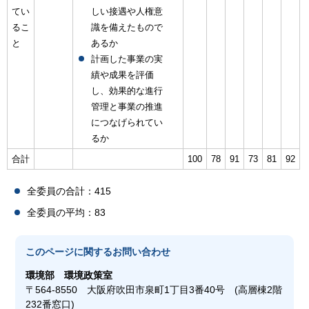
てい
しい接遇や人権意
るこ
識を備えたもので
と
あるか
計画した事業の実
績や成果を評価
し、効果的な進行
管理と事業の推進
につなげられてい
るか
合計
100
78
91
73
81
92
全委員の合計：415
全委員の平均：83
このページに関する
お問い合わせ
環境部
環境政策室
〒564-8550 大阪府吹田市泉町1丁目3番40号 (高層棟2階
232番窓口)