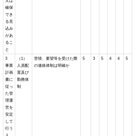
又は
確保
でき
る見
込み
があ
るこ
と
3
（1）
苦情、要望等を受けた際
5
3
5
4
4
5
事業
人員配
の連絡体制は明確か
計画
置及び
書に
勤務体
従っ
制
た管
理運
営を
安定
して
行う
人