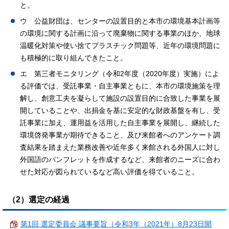
と。
ウ 公益財団は、センターの設置目的と本市の環境基本計画等
の環境に関する計画に沿って廃棄物に関する事業のほか、地球
温暖化対策や使い捨てプラスチック問題等、近年の環境問題に
も積極的に取り組んできたこと。
エ 第三者モニタリング（令和2年度（2020年度）実施）によ
る評価では、受託事業・自主事業ともに、本市の環境施策を理
解し、創意工夫を凝らして施設の設置目的に合致した事業を展
開していることや、出捐金を基に安定的な財政基盤を有し、受
託事業に加え、運用益を活用した自主事業を展開し、継続した
環境啓発事業が期待できること、及び来館者へのアンケート調
査結果を踏まえた業務改善や近年多く来館される外国人に対し
外国語のパンフレットを作成するなど、来館者のニーズに合わ
せた対応が図られているなど高い評価を得ていること。
（2）選定の経過
第1回 選定委員会 議事要旨（令和3年（2021年）8月23日開