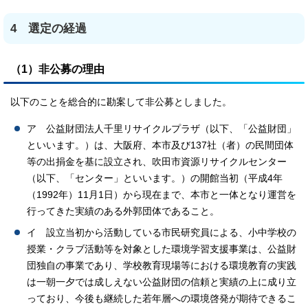
4 選定の経過
（1）非公募の理由
以下のことを総合的に勘案して非公募としました。
ア 公益財団法人千里リサイクルプラザ（以下、「公益財団」
といいます。）は、大阪府、本市及び137社（者）の民間団体
等の出捐金を基に設立され、吹田市資源リサイクルセンター
（以下、「センター」といいます。）の開館当初（平成4年
（1992年）11月1日）から現在まで、本市と一体となり運営を
行ってきた実績のある外郭団体であること。
イ 設立当初から活動している市民研究員による、小中学校の
授業・クラブ活動等を対象とした環境学習支援事業は、公益財
団独自の事業であり、学校教育現場等における環境教育の実践
は一朝一夕では成しえない公益財団の信頼と実績の上に成り立
っており、今後も継続した若年層への環境啓発が期待できるこ