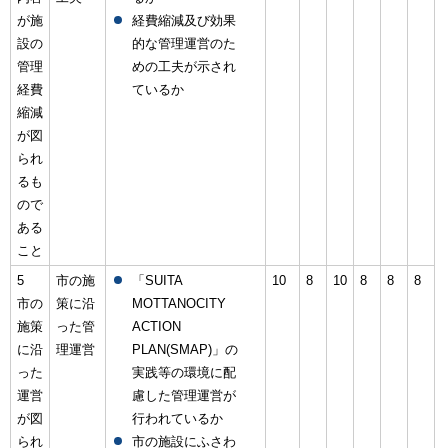
が施
経費縮減及び効果
設の
的な管理運営のた
管理
めの工夫が示され
経費
ているか
縮減
が図
られ
るも
ので
ある
こと
5
市の施
「SUITA
10
8
10
8
8
8
市の
策に沿
MOTTANOCITY
施策
った管
ACTION
に沿
理運営
PLAN(SMAP)」の
った
実践等の環境に配
運営
慮した管理運営が
が図
行われているか
られ
市の施設にふさわ