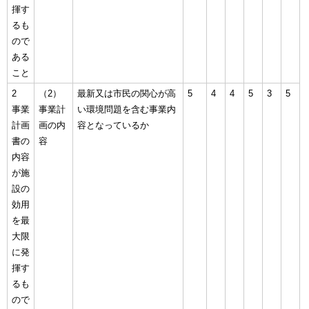
揮す
るも
ので
ある
こと
2
（2）
最新又は市民の関心が高
5
4
4
5
3
5
事業
事業計
い環境問題を含む事業内
計画
画の内
容となっているか
書の
容
内容
が施
設の
効用
を最
大限
に発
揮す
るも
ので