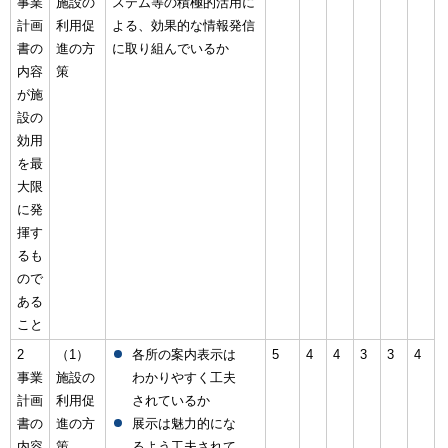
事業
施設の
ステム等の積極的活用に
計画
利用促
よる、効果的な情報発信
書の
進の方
に取り組んでいるか
内容
策
が施
設の
効用
を最
大限
に発
揮す
るも
ので
ある
こと
2
（1）
各所の案内表示は
5
4
4
3
3
4
事業
施設の
わかりやすく工夫
計画
利用促
されているか
書の
進の方
展示は魅力的にな
内容
策
るよう工夫されて