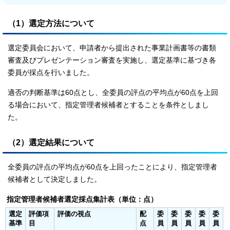
（1）選定方法について
選定委員会において、申請者から提出された事業計画書等の書類
審査及びプレゼンテーション審査を実施し、選定基準に基づき各
委員が採点を行いました。
適否の判断基準は60点とし、全委員の評点の平均点が60点を上回
る場合において、指定管理者候補者とすることを条件としまし
た。
（2）選定結果について
全委員の評点の平均点が60点を上回ったことにより、指定管理者
候補者として決定しました。
指定管理者候補者選定採点集計表（単位：点）
選定
評価項
評価の視点
配
委
委
委
委
委
基準
目
点
員
員
員
員
員