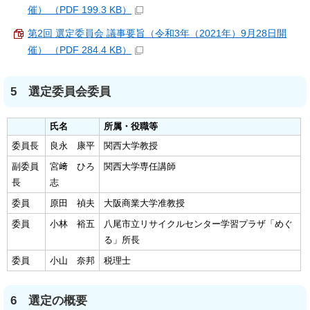
催） （PDF 199.3 KB）
第2回 選定委員会 議事要旨（令和3年（2021年）9月28日開
催） （PDF 284.4 KB）
5 選定委員会委員
氏名
所属・役職等
委員長
良永 康平
関西大学教授
副委員
宮﨑 ひろ
関西大学専任講師
長
志
委員
原田 禎夫
大阪商業大学准教授
委員
小林 裕五
八尾市立リサイクルセンター学習プラザ「めぐ
る」所長
委員
小山 奈邦
税理士
6 選定の概要