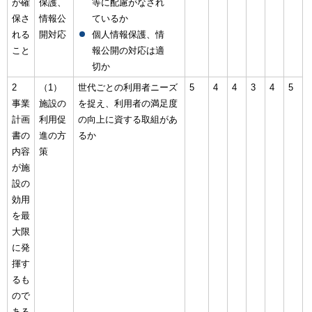
が確
保護、
等に配慮がなされ
保さ
情報公
ているか
れる
開対応
個人情報保護、情
こと
報公開の対応は適
切か
2
（1）
世代ごとの利用者ニーズ
5
4
4
3
4
5
事業
施設の
を捉え、利用者の満足度
計画
利用促
の向上に資する取組があ
書の
進の方
るか
内容
策
が施
設の
効用
を最
大限
に発
揮す
るも
ので
ある