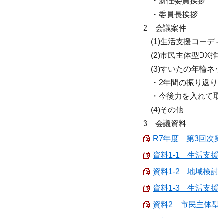
・新任委員挨拶
・委員長挨拶
2 会議案件
(1)生活支援コー
(2)市民主体型DX
(3)すいたの年輪ネ
・2年間の振り返り
・今後力を入れて取
(4)その他
3 会議資料
R7年度 第3回次第 
資料1-1 生活支援
資料1-2 地域検討
資料1-3 生活支援
資料2 市民主体型D