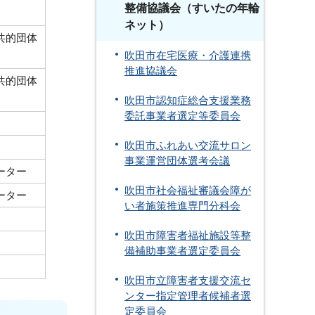
整備協議会（すいたの年輪
ネット）
共的団体
吹田市在宅医療・介護連携
推進協議会
共的団体
吹田市認知症総合支援業務
委託事業者選定等委員会
吹田市ふれあい交流サロン
事業運営団体選考会議
ーター
吹田市社会福祉審議会障が
ーター
い者施策推進専門分科会
吹田市障害者福祉施設等整
備補助事業者選定委員会
吹田市立障害者支援交流セ
ンター指定管理者候補者選
定委員会