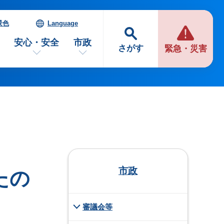
景色
Language
安心・安全
市政
さがす
緊急・災害
市政
たの
審議会等