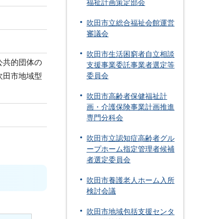
福祉計画策定部会
吹田市立総合福祉会館運営
審議会
吹田市生活困窮者自立相談
公共的団体の
支援事業委託事業者選定等
吹田市地域型
委員会
吹田市高齢者保健福祉計
画・介護保険事業計画推進
専門分科会
吹田市立認知症高齢者グル
ープホーム指定管理者候補
者選定委員会
吹田市養護老人ホーム入所
検討会議
吹田市地域包括支援センタ