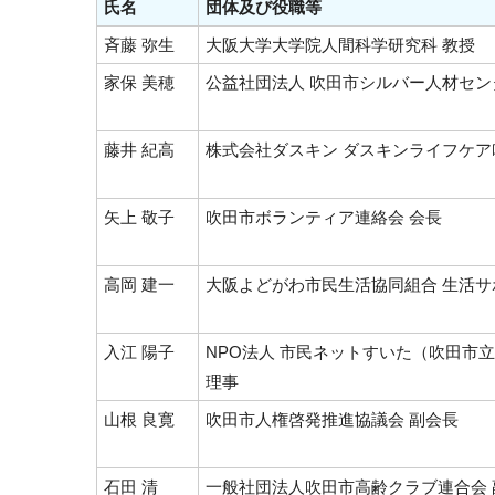
氏名
団体及び役職等
斉藤 弥生
大阪大学大学院人間科学研究科 教授
家保 美穂
公益社団法人 吹田市シルバー人材セン
藤井 紀高
株式会社ダスキン ダスキンライフケア
矢上 敬子
吹田市ボランティア連絡会 会長
高岡 建一
大阪よどがわ市民生活協同組合 生活サ
入江 陽子
NPO法人 市民ネットすいた（吹田市
理事
山根 良寛
吹田市人権啓発推進協議会 副会長
石田 清
一般社団法人吹田市高齢クラブ連合会 