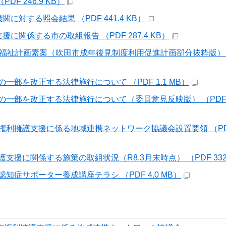
PDF 246.9 KB）
関に対する照会結果 （PDF 441.4 KB）
支援に関係する市の取組報告 （PDF 287.4 KB）
地域福祉計画素案（吹田市成年後見制度利用促進計画部分抜粋版） 
一部を改正する法律施行について （PDF 1.1 MB）
の一部を改正する法律施行について（委員意見反映版） （PDF 9
権利擁護支援に係る地域連携ネットワーク協議会設置要領 （PDF 
支援に関係する施策の取組状況（R8.3月末時点） （PDF 332.
知症サポーター養成講座チラシ （PDF 4.0 MB）