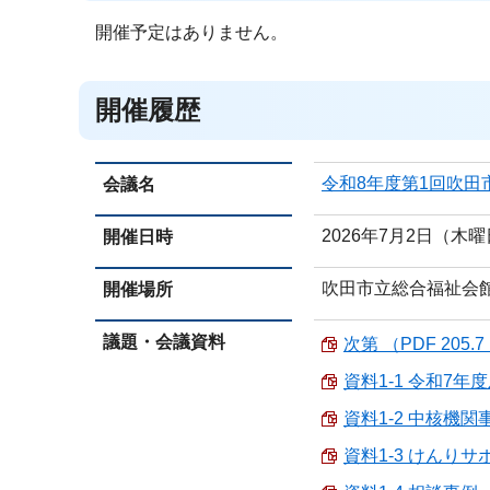
開催予定はありません。
開催履歴
令和8年度第1回吹
会議名
2026年7月2日（木
開催日時
吹田市立総合福祉会
開催場所
議題・会議資料
次第 （PDF 205.7
資料1-1 令和7年
資料1-2 中核機関事
資料1-3 けんりサ