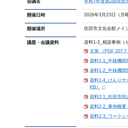
令和7年度第2回吹
会議名
2026年3月23日（
開催日時
吹田市文化会館メイ
開催場所
資料1-3_相談事例
議題・会議資料
次第 （PDF 207.7
資料1-1_中核機関事
資料1-2_中核機関
資料1-4_けんり
KB）
資料2-1_吹田市民
資料2-2_事例概要 （
資料2-3_ワークシート