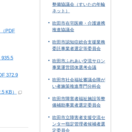
整備協議会（すいたの年輪
ネット）
吹田市在宅医療・介護連携
推進協議会
（PDF
吹田市認知症総合支援業務
委託事業者選定等委員会
35.5
吹田市ふれあい交流サロン
事業運営団体選考会議
372.9
吹田市社会福祉審議会障が
い者施策推進専門分科会
5 KB）
吹田市障害者福祉施設等整
備補助事業者選定委員会
吹田市立障害者支援交流セ
ンター指定管理者候補者選
定委員会