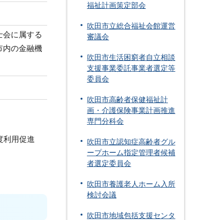
福祉計画策定部会
吹田市立総合福祉会館運営
士会に属する
審議会
市内の金融機
吹田市生活困窮者自立相談
支援事業委託事業者選定等
委員会
吹田市高齢者保健福祉計
画・介護保険事業計画推進
専門分科会
度利用促進
吹田市立認知症高齢者グル
ープホーム指定管理者候補
者選定委員会
吹田市養護老人ホーム入所
検討会議
吹田市地域包括支援センタ