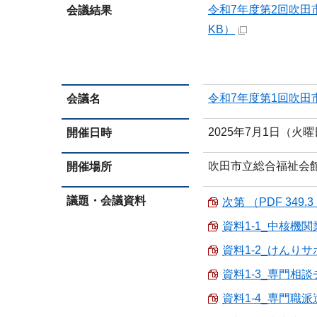
令和7年度第2回吹田
会議結果
KB）
令和7年度第1回吹
会議名
2025年7月1日（火
開催日時
吹田市立総合福祉会
開催場所
議題・会議資料
次第 （PDF 349.3
資料1-1_中核機関
資料1-2_けんりサ
資料1-3_専門相談チ
資料1-4_専門職派遣