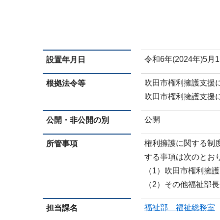
令和6年(2024年)5月
設置年月日
吹田市権利擁護支援
根拠法令等
吹田市権利擁護支援
公開
公開・非公開の別
権利擁護に関する制
所管事項
する事項は次のとお
（1）吹田市権利擁
（2）その他福祉部
福祉部 福祉総務室
担当課名