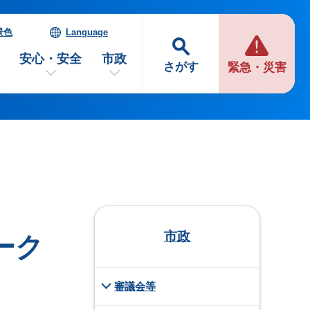
景色
Language
安心・安全
市政
さがす
緊急・災害
市政
ーク
審議会等