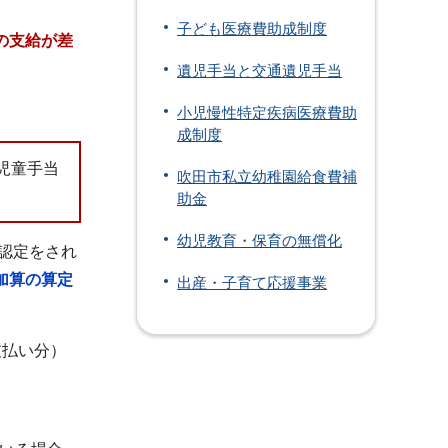
子ども医療費助成制度
の支給が差
遺児手当と交通遺児手当
小児慢性特定疾病医療費助
成制度
児童手当
吹田市私立幼稚園給食費補
助金
幼児教育・保育の無償化
の認定をされ
加算の算定
出産・子育て応援事業
支払い分）