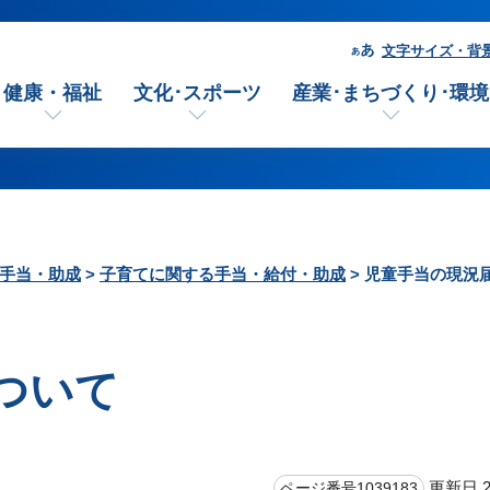
文字サイズ・背
健康・福祉
文化･スポーツ
産業･まちづくり･環境
手当・助成
>
子育てに関する手当・給付・助成
> 児童手当の現況
ついて
更新日 2
ページ番号1039183