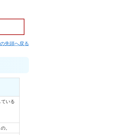
の先頭へ戻る
している
もの。