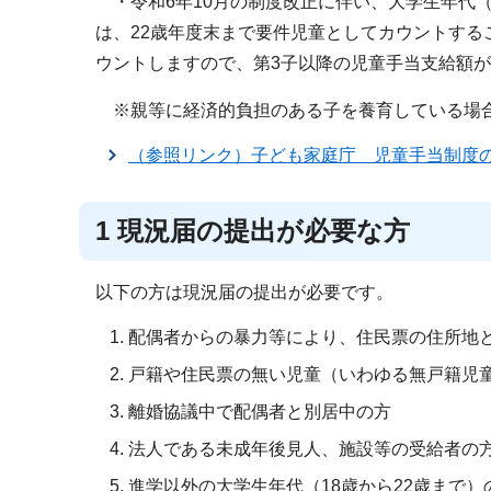
・令和6年10月の制度改正に伴い、大学生年代（
は、22歳年度末まで要件児童としてカウントす
ウントしますので、第3子以降の児童手当支給額が3
※親等に経済的負担のある子を養育している場
（参照リンク）子ども家庭庁 児童手当制度
1 現況届の提出が必要な方
以下の方は現況届の提出が必要です。
配偶者からの暴力等により、住民票の住所地
戸籍や住民票の無い児童（いわゆる無戸籍児
離婚協議中で配偶者と別居中の方
法人である未成年後見人、施設等の受給者の
進学以外の大学生年代（18歳から22歳まで