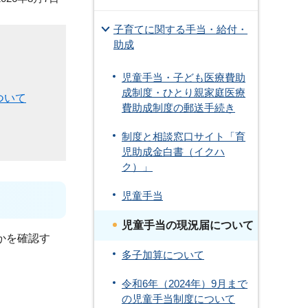
子育てに関する手当・給付・
助成
児童手当・子ども医療費助
成制度・ひとり親家庭医療
ついて
費助成制度の郵送手続き
制度と相談窓口サイト「育
児助成金白書（イクハ
ク）」
児童手当
児童手当の現況届について
かを確認す
多子加算について
令和6年（2024年）9月まで
の児童手当制度について