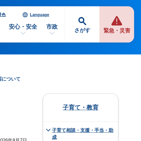
景色
Language
安心・安全
市政
さがす
緊急・災害
届について
子育て・教育
子育て相談・支援・手当・助
成
026年8月7日