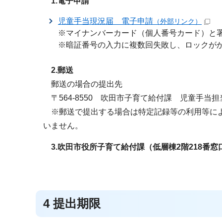
1.電子申請
児童手当現況届 電子申請
（外部リンク）
※マイナンバーカード（個人番号カード）と署
※暗証番号の入力に複数回失敗し、ロックが
2.郵送
郵送の場合の提出先
〒564-8550 吹田市子育て給付課 児童手当
※郵送で提出する場合は特定記録等の利用等によ
いません。
3.吹田市役所子育て給付課（低層棟2階218番
4 提出期限