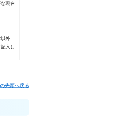
要な現在
学以外
て記入し
の先頭へ戻る