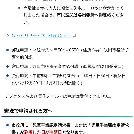
※暗証番号の入力に複数回失敗し、ロックがかかって
しまった場合は、
市民室又は各出張所へ
御連絡くださ
い。
ぴったりサービス
（外部リンク）
郵送申請：＜送付先＞〒564－8550（住所不要）吹田市役所子
育て給付課
窓口申請：吹田市役所子育て給付課（低層棟2階218番窓口）
受付時間：午前9時～午後5時30分（土曜日・日曜日・祝休日
および12月29日～1月3日の間は除く）
※ファクスおよび電子メールでの申請は受付できません。
郵送で申請される方へ
市役所に「児童手当認定請求書」または「児童手当額改定請求
書」が
到着した日が申請日
となります。