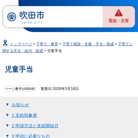
緊急・災害
トップページ
>
子育て・教育
>
子育て相談・支援・手当・助成
>
子育てに
関する手当・給付・助成
> 児童手当
児童手当
更新日 2026年3月18日
ページ番号1005540
お知らせ
1 支給対象者
2 申請方法と支給開始月
3 申請に必要なもの