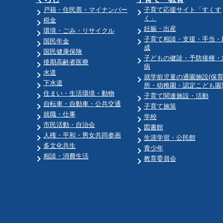
戸籍・住民票・マイナンバー
子育て応援サイト「すくす
く」
税金
妊娠・出産
環境・ごみ・リサイクル
子育て相談・支援・手当・
国民年金
成
国民健康保険
子どもの健診・予防接種・
後期高齢者医療
病
水道
就学前児童の通園施設(保
下水道
所・幼稚園・認定こども園
住まい・生活環境・動物
子育て関連施設・活動
自転車・自動車・公共交通
子育て施策
就職・仕事
学校
市民活動・自治会
図書館
人権・平和・男女共同参画
生涯学習・公民館
多文化共生
青少年
相談・消費生活
教育委員会