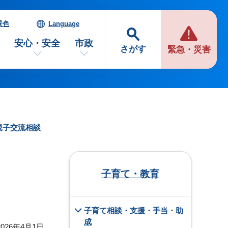
景色
Language
安心・安全
市政
さがす
緊急・災害
親子交流相談
子育て・教育
子育て相談・支援・手当・助
成
026年4月1日