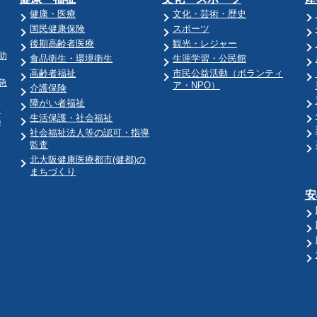
健康・医療
文化・芸術・歴史
国民健康保険
スポーツ
後期高齢者医療
観光・レジャー
助
食品衛生・環境衛生
生涯学習・公民館
高齢者福祉
市民公益活動（ボランティ
急
ア・NPO）
介護保険
障がい者福祉
育
生活保護・社会福祉
)
社会福祉法人等の認可・指導
監査
北大阪健康医療都市(健都)の
まちづくり
安