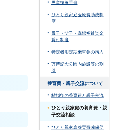
児童扶養手当
ひとり親家庭医療費助成制
度
母子・父子・寡婦福祉資金
貸付制度
特定者用定期乗車券の購入
万博記念公園内施設等の割
引
養育費・親子交流について
離婚後の養育費と親子交流
ひとり親家庭の養育費・親
子交流相談
ひとり親家庭養育費確保促