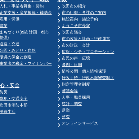
入札・事業者募集・契約
吹田市の紹介
企業支援・産業振興・補助金
市の組織・各課のご案内
雇用・労働
施設案内・施設予約
農業
ようこそ市長室
まちづくり(都市計画・都市
吹田市議会
整備)
市の政策と計画・行政運営
道路・交通
市の財政・会計
公園・みどり・自然
広報・シティプロモーション
環境の保全と創造
市民の声・広聴
事業者の税金・マイナンバー
条例・規則
情報公開・個人情報保護
行政手続・行政不服審査制度
指定管理者制度
心・安全
審議会等
防災
人事・職員採用
防犯・交通安全
統計・調査
吹田市消防本部
選挙
消費生活
監査
オンラインサービス