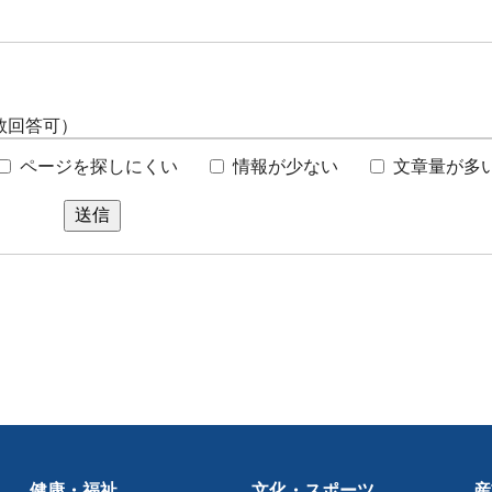
数回答可）
ページを探しにくい
情報が少ない
文章量が多
送信
健康・福祉
文化・スポーツ
産