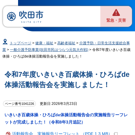
緊急・災害
トップページ
>
健康・福祉
>
高齢者福祉
>
介護予防・日常生活支援総合事
業
>
一般介護予防事業(吹田市民はつらつ元気大作戦)
> 令和7年度いきいき百歳
体操・ひろばde体操活動報告会を実施しました！
令和7年度いきいき百歳体操・ひろばde
体操活動報告会を実施しました！
更新日 2026年3月23日
ページ番号1041226
いきいき百歳体操・ひろばde体操活動報告会の実施報告リーフレ
ットが完成しました！（令和8年3月追記）
活動報告会 実施報告リーフレット （PDF 1.3 MB）