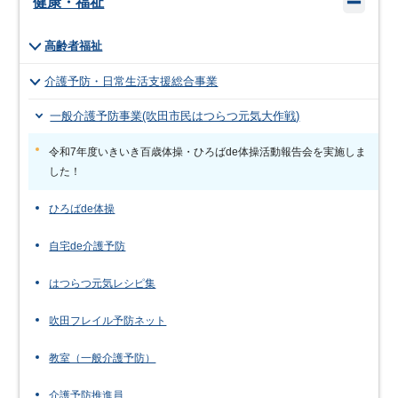
健康・福祉
高齢者福祉
介護予防・日常生活支援総合事業
一般介護予防事業(吹田市民はつらつ元気大作戦)
令和7年度いきいき百歳体操・ひろばde体操活動報告会を実施しま
した！
ひろばde体操
自宅de介護予防
はつらつ元気レシピ集
吹田フレイル予防ネット
教室（一般介護予防）
介護予防推進員