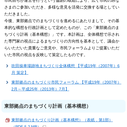
市民自らが運営を行うという協創の取組により、広く市民のみな
さまのご参加いただき、多様な意見を活発に交換する場としてい
ただきました。
今後、東部拠点でのまちづくりを進めるにあたりまして、その基
本的な構想を行政計画として定めたものが、この「東部拠点のま
ちづくり計画（基本構想）」です。本計画は、全体構想で示され
た専門家の視点によるまちづくりの方向性を基本として、議会か
らいただいた貴重なご意見や、市民フォーラムよりご提案いただ
いた市民の視点を反映して策定したものです。
吹田操車場跡地まちづくり全体構想 【平成19年（2007年）6
月 策定】
東部拠点のまちづくり市民フォーラム 【平成19年（2007年）
2月～平成25年（2013年）7月】
東部拠点のまちづくり計画（基本構想）
東部拠点のまちづくり計画（基本構想）（表紙，第1部）
（PDF 5.2 MB）