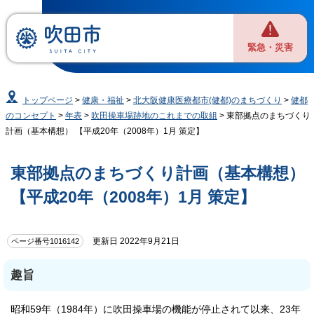
緊急・災害
トップページ
>
健康・福祉
>
北大阪健康医療都市(健都)のまちづくり
>
健都
のコンセプト
>
年表
>
吹田操車場跡地のこれまでの取組
> 東部拠点のまちづくり
計画（基本構想） 【平成20年（2008年）1月 策定】
東部拠点のまちづくり計画（基本構想）
【平成20年（2008年）1月 策定】
更新日 2022年9月21日
ページ番号1016142
趣旨
昭和59年（1984年）に吹田操車場の機能が停止されて以来、23年