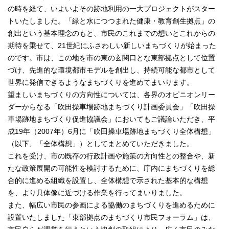
の時を経て、いよいよその跡地利用の一大プロジェクトがスター
トいたしました。「緑と水につつまれた健康・教育創生拠点」の
創出という基本理念のもと、市民のこれまでの想いとこれからの
期待を乗せて、21世紀にふさわしい新しいまちづくりが始まった
のです。市は、この地を市の東の玄関口とな東部拠点として位置
づけ、先進的な環境都市モデルを創出し、持続可能な都市として
世界に発信できるようなまちづくりを進めてまいります。
望ましいまちづくりの方向性については、各界のオピニオンリー
ダーからなる「吹田操車場跡地まちづくり計画委員会」「吹田操
車場跡地まちづくり促進協議会」においてもご議論いただき、平
成19年（2007年）6月に「吹田操車場跡地まちづくり全体構想」
（以下、「全体構想」）としてまとめていただきました。
これを受け、市の既存の行政計画や施策の方向性との整合や、新
たな政策展開の可能性を検討するために、庁内にまちづくりを総
合的に進める組織を設置し、全体構想で示された基本的な構想
を、より具体像に近づける作業を行ってまいりました。
また、幅広い市民の参画による協働のまちづくりを進めるために
設置いたしました「東部拠点のまちづくり市民フォーラム」は、