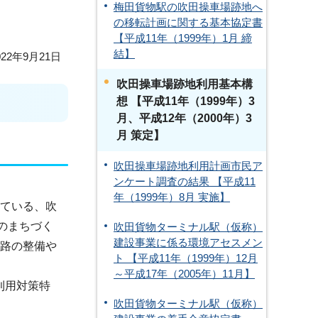
梅田貨物駅の吹田操車場跡地へ
の移転計画に関する基本協定書
【平成11年（1999年）1月 締
結】
22年9月21日
吹田操車場跡地利用基本構
想 【平成11年（1999年）3
月、平成12年（2000年）3
月 策定】
吹田操車場跡地利用計画市民ア
ンケート調査の結果 【平成11
年（1999年）8月 実施】
れている、吹
のまちづく
吹田貨物ターミナル駅（仮称）
建設事業に係る環境アセスメン
通路の整備や
ト 【平成11年（1999年）12月
～平成17年（2005年）11月】
利用対策特
吹田貨物ターミナル駅（仮称）