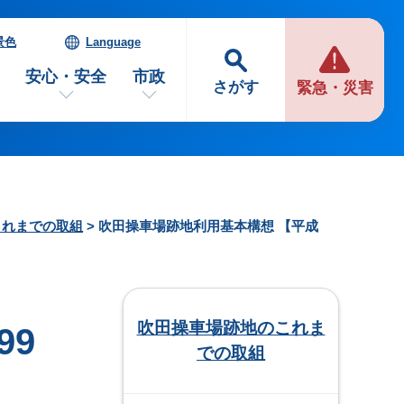
景色
Language
安心・安全
市政
さがす
緊急・災害
これまでの取組
> 吹田操車場跡地利用基本構想 【平成
吹田操車場跡地のこれま
99
での取組