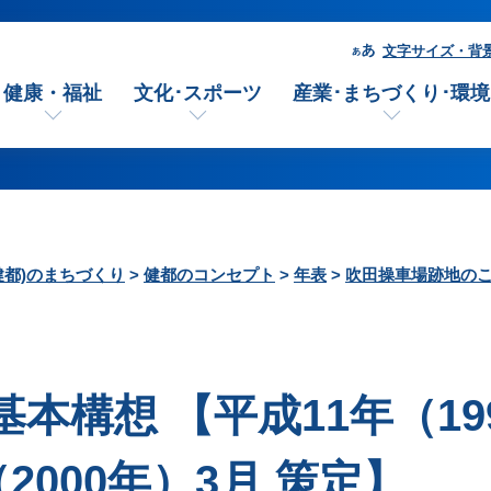
文字サイズ・背
健康・福祉
文化･スポーツ
産業･まちづくり･環境
健都)のまちづくり
>
健都のコンセプト
>
年表
>
吹田操車場跡地の
本構想 【平成11年（19
2000年）3月 策定】