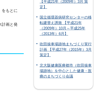
【平成21年（2009年）3月 策
定】
」をもとに
国立循環器病研究センターの移
転建替え誘致 【平成21年
本計画と発
（2009年）10月～平成25年
（2013年）6月】
吹田操車場跡地まちづくり実行
計画 【平成27年（2015年）3月
策定】
北大阪健康医療都市（吹田操車
場跡地）を中心とした健康・医
療のまちづくり会議