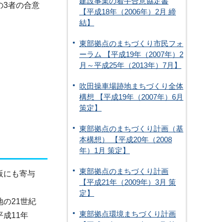
建設事業の着手合意協定書
の3者の合意
【平成18年（2006年）2月 締
結】
東部拠点のまちづくり市民フォ
ーラム 【平成19年（2007年）2
月～平成25年（2013年）7月】
吹田操車場跡地まちづくり全体
構想 【平成19年（2007年）6月
策定】
東部拠点のまちづくり計画（基
本構想） 【平成20年（2008
年）1月 策定】
東部拠点のまちづくり計画
阪にも寄与
【平成21年（2009年）3月 策
定】
地の21世紀
東部拠点環境まちづくり計画
成11年