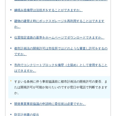
練積み造擁壁は法担ぎをすることができますか。
建物の建替え時にボックスガレージを再利用することはできます
か。
位置指定道路の基準をホームページでダウンロードできますか。
都市計画法の開発許可は市役所ではどのような審査し許可をするの
ですか。
市内でコンクリートブロックを擁壁（土留め）として使用すること
はできますか。
すまいる条例に伴う事前協議前に都市計画法の開発許可の要否、ま
たは開発許可が可能か知りたいのですが窓口や電話で判断できます
か。
開発事業事前協議の申請時に委任状は必要ですか。
防災計画書の提出