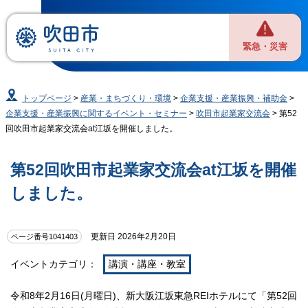
緊急・災害
トップページ
>
産業・まちづくり・環境
>
企業支援・産業振興・補助金
>
企業支援・産業振興に関するイベント・セミナー
>
吹田市起業家交流会
> 第52
回吹田市起業家交流会at江坂を開催しました。
第52回吹田市起業家交流会at江坂を開催
しました。
更新日 2026年2月20日
ページ番号1041403
イベントカテゴリ：
講演・講座・教室
令和8年2月16日(月曜日)、新大阪江坂東急REIホテルにて「第52回