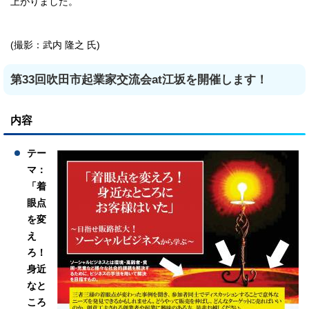
上がりました。
(撮影：武内 隆之 氏)
第33回吹田市起業家交流会at江坂を開催します！
内容
テー
マ：
「着
眼点
を変
え
ろ！
身近
なと
ころ