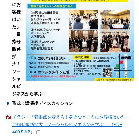
にお
客様
はい
た」
目
指せ
販路
拡
大！
ソー
シャ
ルビ
ジネスから学ぶ
形式：講演後ディスカッション
チラシ「「着眼点を変えろ！身近なところにお客様はいた」
目指せ販路拡大！ソーシャルビジネスから学ぶ」 （PDF
400.5 KB）