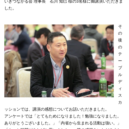
いきつながる会 理事長 石川 知巳 様の3名様に御講演いただきま
した。
そ
の
後
の
テ
ー
ブ
ル
デ
ィ
ス
カ
ッションでは、講演の感想についてお話いただきました。
アンケートでは「とてもためになりました！勉強になりました。
ありがとうございました。」「内省から生まれる活動は強い。」