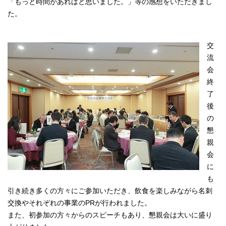
「もっと時間があればと思いました。」等の感想をいただきまし
た。
交
流
会
終
了
後
の
懇
親
会
に
も
引き続き多くの方々にご参加いただき、飲食を楽しみながら名刺
交換やそれぞれの事業のPRが行われました。
また、初参加の方々からのスピーチもあり、懇親会は大いに盛り