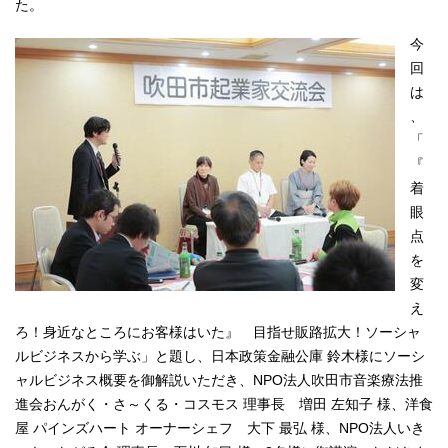
た。
今
回
は
、
「
『
着
眼
点
を
変
え
ろ！身近なところにお客様はいた』 目指せ販路拡大！ソーシャ
ルビジネスから学ぶ」と題し、日本政策金融公庫 鈴木様にソーシ
ャルビジネス概要を御解説いただき、NPO法人吹田市音楽療法推
進会おんがく・さ～くる・コスモス 理事長 増田 左知子 様、洋食
屋 パインズハート オーナーシェフ 大下 最弘 様、NPO法人いき