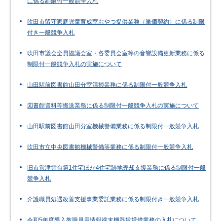
に係る制限付一般競争入札
吹田市留守家庭児童育成室おやつ提供業務（単価契約）に係る制限
付き一般競争入札
吹田市議会全員協議会室・各委員会室等の音響設備更新業務に係る
制限付一般競争入札の実施について
山田駅前図書館山田分室清掃業務に係る制限付一般競争入札
図書館資料等搬送業務に係る制限付一般競争入札の実施について
山田駅前図書館山田分室機械警備業務に係る制限付一般競争入札
吹田市立中央図書館機械警備等業務に係る制限付一般競争入札
旧市営津雲台第1住宅ほか4住宅跡地売却支援業務に係る制限付一般
競争入札
介護職員処遇改善支援事業委託業務に係る制限付き一般競争入札
令和5年度導入教職員用情報端末機器賃貸借業務の入札について