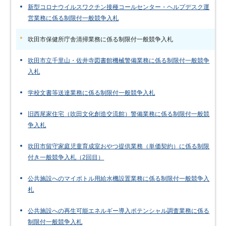
新型コロナウイルスワクチン接種コールセンター・ヘルプデスク運
営業務に係る制限付一般競争入札
吹田市保健所庁舎清掃業務に係る制限付一般競争入札
吹田市立千里山・佐井寺図書館機械警備業務に係る制限付一般競争
入札
学校文書等送達業務に係る制限付一般競争入札
旧西尾家住宅（吹田文化創造交流館）警備業務に係る制限付一般競
争入札
吹田市留守家庭児童育成室おやつ提供業務（単価契約）に係る制限
付き一般競争入札（2回目）
公共施設へのマイボトル用給水機設置業務に係る制限付一般競争入
札
公共施設への再生可能エネルギー導入ポテンシャル調査業務に係る
制限付一般競争入札