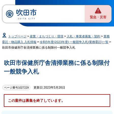
緊急・災害
トップページ
>
産業・まちづくり・環境
>
入札・事業者募集・契約
>
業務
委託・物品購入 入札情報
>
令和5年度(2023年度) 一般競争入札(業務委託)一覧
>
吹田市保健所庁舎清掃業務に係る制限付一般競争入札
吹田市保健所庁舎清掃業務に係る制限付
一般競争入札
更新日 2023年5月26日
ページ番号1027229
この案件は募集を終了しています。