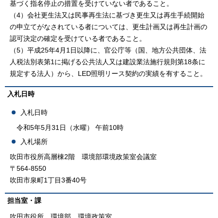
基づく指名停止の措置を受けていない者であること。
（4）会社更生法又は民事再生法に基づき更生又は再生手続開始
の申立てがなされている者については、更生計画又は再生計画の
認可決定の確定を受けている者であること。
（5）平成25年4月1日以降に、官公庁等（国、地方公共団体、法
人税法別表第1に掲げる公共法人又は建設業法施行規則第18条に
規定する法人）から、LED照明リース契約の実績を有すること。
入札日時
入札日時
令和5年5月31日（水曜） 午前10時
入札場所
吹田市役所高層棟2階 環境部環境政策室会議室
〒564-8550
吹田市泉町1丁目3番40号
担当室・課
吹田市役所 環境部 環境政策室