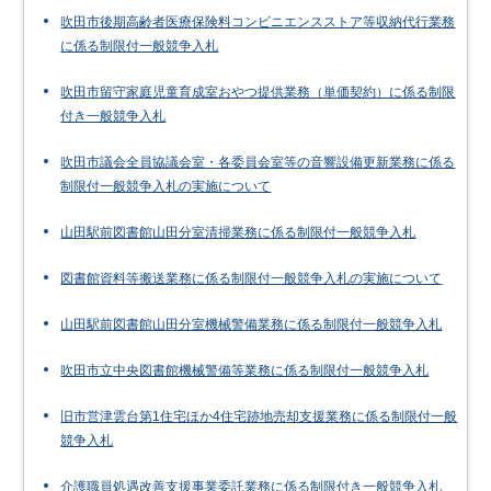
吹田市後期高齢者医療保険料コンビニエンスストア等収納代行業務
に係る制限付一般競争入札
吹田市留守家庭児童育成室おやつ提供業務（単価契約）に係る制限
付き一般競争入札
吹田市議会全員協議会室・各委員会室等の音響設備更新業務に係る
制限付一般競争入札の実施について
山田駅前図書館山田分室清掃業務に係る制限付一般競争入札
図書館資料等搬送業務に係る制限付一般競争入札の実施について
山田駅前図書館山田分室機械警備業務に係る制限付一般競争入札
吹田市立中央図書館機械警備等業務に係る制限付一般競争入札
旧市営津雲台第1住宅ほか4住宅跡地売却支援業務に係る制限付一般
競争入札
介護職員処遇改善支援事業委託業務に係る制限付き一般競争入札