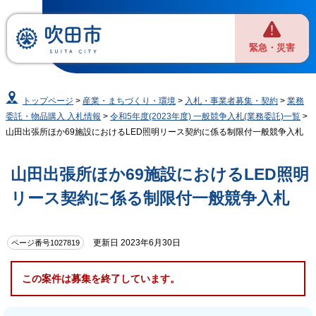
緊急・災害
トップページ
>
産業・まちづくり・環境
>
入札・事業者募集・契約
>
業務
委託・物品購入 入札情報
>
令和5年度(2023年度) 一般競争入札(業務委託)一覧
>
山田出張所ほか69施設におけるLED照明リース契約に係る制限付一般競争入札
山田出張所ほか69施設におけるLED照明
リース契約に係る制限付一般競争入札
更新日 2023年6月30日
ページ番号1027819
この案件は募集を終了しています。