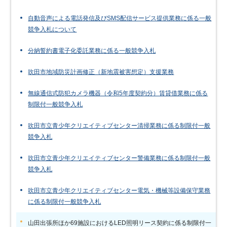
自動音声による電話発信及びSMS配信サービス提供業務に係る一般
競争入札について
分納誓約書電子化委託業務に係る一般競争入札
吹田市地域防災計画修正（新地震被害想定）支援業務
無線通信式防犯カメラ機器（令和5年度契約分）賃貸借業務に係る
制限付一般競争入札
吹田市立青少年クリエイティブセンター清掃業務に係る制限付一般
競争入札
吹田市立青少年クリエイティブセンター警備業務に係る制限付一般
競争入札
吹田市立青少年クリエイティブセンター電気・機械等設備保守業務
に係る制限付一般競争入札
山田出張所ほか69施設におけるLED照明リース契約に係る制限付一