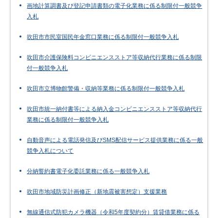
画地計算調書及び登記申請書類の電子化業務に係る制限付一般競争
入札
吹田市市民室国民年金窓口業務に係る制限付一般競争入札
吹田市介護保険料コンビニエンスストア等収納代行業務に係る制限
付一般競争入札
吹田市立博物館警備・収納等業務に係る制限付一般競争入札
吹田市統一納付書等による納入金コンビニエンスストア等収納代行
業務に係る制限付一般競争入札
自動音声による電話発信及びSMS配信サービス提供業務に係る一般
競争入札について
分納誓約書電子化委託業務に係る一般競争入札
吹田市地域防災計画修正（新地震被害想定）支援業務
無線通信式防犯カメラ機器（令和5年度契約分）賃貸借業務に係る