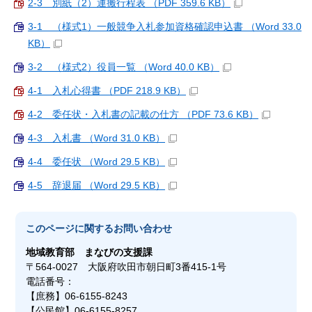
2-3 別紙（2）運搬行程表 （PDF 359.6 KB）
3-1 （様式1）一般競争入札参加資格確認申込書 （Word 33.0
KB）
3-2 （様式2）役員一覧 （Word 40.0 KB）
4-1 入札心得書 （PDF 218.9 KB）
4-2 委任状・入札書の記載の仕方 （PDF 73.6 KB）
4-3 入札書 （Word 31.0 KB）
4-4 委任状 （Word 29.5 KB）
4-5 辞退届 （Word 29.5 KB）
このページに関する
お問い合わせ
地域教育部
まなびの支援課
〒564-0027 大阪府吹田市朝日町3番415-1号
電話番号：
【庶務】06-6155-8243
【公民館】06-6155-8257