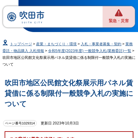
緊急・災害
トップページ
>
産業・まちづくり・環境
>
入札・事業者募集・契約
>
業務
委託・物品購入 入札情報
>
令和5年度(2023年度) 一般競争入札(業務委託)一覧
>
吹田市地区公民館文化祭展示用パネル賃貸借に係る制限付一般競争入札の実施に
ついて
吹田市地区公民館文化祭展示用パネル賃
貸借に係る制限付一般競争入札の実施に
ついて
更新日 2023年10月3日
ページ番号1029314