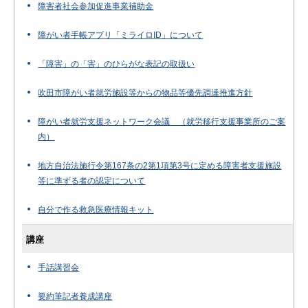
障害者社会参加促進事業補助金
障がい者手帳アプリ「ミライロID」について
「障害」の「害」のひらがな表記の取扱い
吹田市障がい者就労施設等からの物品等優先調達推進方針
障がい者就労支援ネットワーク会議 （就労移行支援事業所のご案
内）
地方自治法施行令第167条の2第1項第3号に定める障害者支援施設
等に準ずる者の認定について
自分で作る救急医療情報キット
講座
手話講習会
要約筆記者養成講座