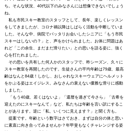
ち。そんな状況、40代以下のみなさんには想像できないでしょう
ね。
私も市民スキー教室のスタッフとして、長年、楽しくレッスン
をしてきましたが、コロナ禍以降はしばらく活動を中断していま
した。そんな中、病院でバッタリお会いしたシニアに「もう市民
スキーはしないの？」と、声をかけられました。お体に問題はあ
れど「この余生、まだまだ滑りたい」との思いを語る姿に、強く
心を打たれました。
その思いを共有した何人かのスタッフで、昨シーズン、久々に
スキー教室を再開したのです。生徒さんの平均年齢は79歳、最高
齢はなんと84歳！しかし、おしゃれなスキーウェアにヘルメット
をかぶる姿はエイジレス。みなさんの衰えない優雅な滑りに感動
しました。
「もう40歳、若くはないよ」「還暦を過ぎて今さら」「古希を
迎えたのにスキーなんて」など、私たちは年齢を言い訳にするこ
とがあります。逆に「私、いくつに見えます？」と聞く方も。
提案です。年齢という数字はさておき、まずは自分の体と思い
に素直に向き合ってみませんか？年甲斐もなくチャレンジする姿