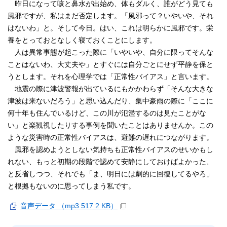
昨日になって咳と鼻水が出始め、体もダルく、誰がどう見ても
風邪ですが、私はまだ否定します。「風邪って？いやいや、それ
はないわ」と。そして今日。はい、これは明らかに風邪です。栄
養をとっておとなしく寝ておくことにします。
人は異常事態が起こった際に「いやいや、自分に限ってそんな
ことはないわ、大丈夫や」とすぐには自分ごとにせず平静を保と
うとします。それを心理学では「正常性バイアス」と言います。
地震の際に津波警報が出ているにもかかわらず「そんな大きな
津波は来ないだろう」と思い込んだり、集中豪雨の際に「ここに
何十年も住んでいるけど、この川が氾濫するのは見たことがな
い」と楽観視したりする事例を聞いたことはありませんか。この
ような災害時の正常性バイアスは、避難の遅れにつながります。
風邪を認めようとしない気持ちも正常性バイアスのせいかもし
れない、もっと初期の段階で認めて安静にしておけばよかった、
と反省しつつ、それでも「ま、明日には劇的に回復してるやろ」
と根拠もないのに思ってしまう私です。
音声データ （mp3 517.2 KB）