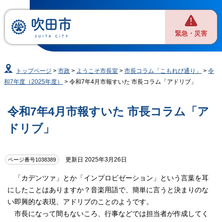
緊急・災害
トップページ
>
市政
>
ようこそ市長室
>
市長コラム「こもれび通り」
>
令
和7年度（2025年度）
> 令和7年4月市報すいた 市長コラム「アドリブ」
令和7年4月市報すいた 市長コラム「ア
ドリブ」
更新日 2025年3月26日
ページ番号1038389
「カデンツァ」とか「インプロビゼーション」という言葉を耳
にしたことはありますか？音楽用語で、簡単に言うと決まりのな
い即興的な表現、アドリブのことのようです。
市長になって間もないころ、行事などでは担当者が作成してく