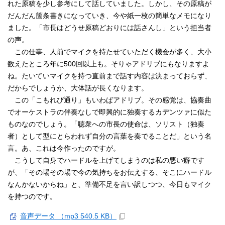
れた原稿を少し参考にして話していました。しかし、その原稿が
だんだん箇条書きになっていき、今や紙一枚の簡単なメモになり
ました。「市長はどうせ原稿どおりには話さんし」という担当者
の声。
この仕事、人前でマイクを持たせていただく機会が多く、大小
数えたところ年に500回以上も。そりゃアドリブにもなりますよ
ね。たいていマイクを持つ直前まで話す内容は決まっておらず、
だからでしょうか、大体話が長くなります。
この「こもれび通り」もいわばアドリブ。その感覚は、協奏曲
でオーケストラの伴奏なしで即興的に独奏するカデンツァに似た
ものなのでしょう。「聴衆への市長の使命は、ソリスト（独奏
者）として型にとらわれず自分の言葉を奏でることだ」という名
言。あ、これは今作ったのですが。
こうして自身でハードルを上げてしまうのは私の悪い癖です
が、「その場その場で今の気持ちをお伝えする、そこにハードル
なんかないからね」と、準備不足を言い訳しつつ、今日もマイク
を持つのです。
音声データ （mp3 540.5 KB）