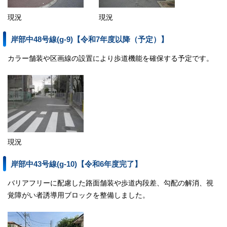
現況
現況
岸部中48号線(g-9)【令和7年度以降（予定）】
カラー舗装や区画線の設置により歩道機能を確保する予定です。
現況
岸部中43号線(g-10)【令和6年度完了】
バリアフリーに配慮した路面舗装や歩道内段差、勾配の解消、視
覚障がい者誘導用ブロックを整備しました。