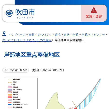
緊急・災害
トップページ
>
産業・まちづくり・環境
>
道路・交通
>
交通バリアフリー
>
吹田市におけるバリアフリーの取組み
> 岸部地区重点整備地区
岸部地区重点整備地区
更新日 2025年10月27日
ページ番号1009901