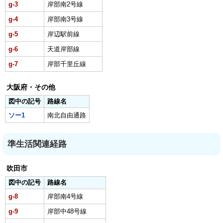
g-3
岸部南2号線
g-4
岸部南3号線
g-5
岸辺駅前線
g-6
天道岸部線
g-7
岸部千里丘線
大阪府・その他
図中の記号
路線名
ソー1
南北自由通路
準生活関連経路
吹田市
図中の記号
路線名
g-8
岸部南4号線
g-9
岸部中48号線