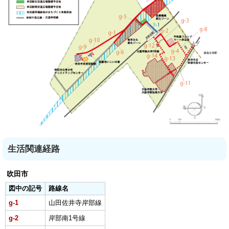
生活関連経路
吹田市
図中の記号
路線名
g-1
山田佐井寺岸部線
g-2
岸部南1号線